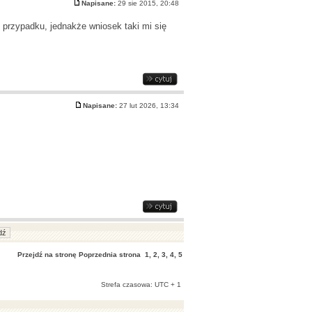
Napisane:
29 sie 2015, 20:48
przypadku, jednakże wniosek taki mi się
Napisane:
27 lut 2026, 13:34
Przejdź na stronę
Poprzednia strona
1
,
2
,
3
,
4
,
5
Strefa czasowa: UTC + 1