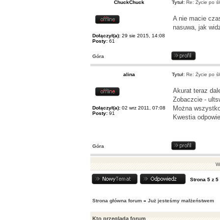
ChuckChuck
Tytuł:
Re: Życie po śl
A nie macie cza
nasuwa, jak widz
Dołączył(a):
29 sie 2015, 14:08
Posty:
61
Góra
alina
Tytuł:
Re: Życie po śl
Akurat teraz dal
Zobaczcie - ults
Można wszystko 
Dołączył(a):
02 wrz 2011, 07:08
Posty:
91
Kwestia odpowied
Góra
Wy
Strona
5
z
5
Strona główna forum
»
Już jesteśmy małżeństwem
Kto przegląda forum