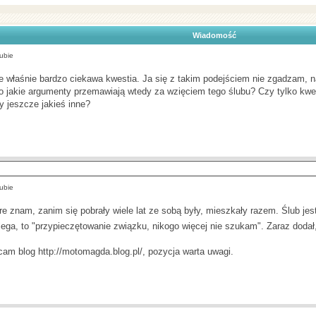
Wiadomość
ubie
ie właśnie bardzo ciekawa kwestia. Ja się z takim podejściem nie zgadzam, nat
o jakie argumenty przemawiają wtedy za wzięciem tego ślubu? Czy tylko kwes
zy jeszcze jakieś inne?
ubie
e znam, zanim się pobrały wiele lat ze sobą były, mieszkały razem. Ślub jes
lega, to "przypieczętowanie związku, nikogo więcej nie szukam". Zaraz doda
ecam blog
http://motomagda.blog.pl/
, pozycja warta uwagi.