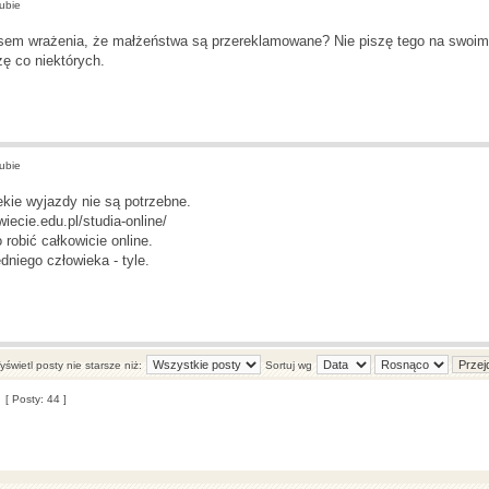
ubie
sem wrażenia, że małżeństwa są przereklamowane? Nie piszę tego na swoim 
ę co niektórych.
ubie
ekie wyjazdy nie są potrzebne.
wiecie.edu.pl/studia-online/
robić całkowicie online.
niego człowieka - tyle.
świetl posty nie starsze niż:
Sortuj wg
[ Posty: 44 ]