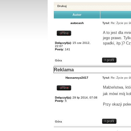
Drukuj
Autor
autocash
Tytuł:
Re: Życie po śl
A to jest dla mn
jego prawo. Tylk
spadki, itp.)? C
Dołączył(a):
15 cze 2012,
22:07
Posty:
141
Góra
Reklama
Hassanxyz2417
Tytuł:
Re: Życie po śl
Małżeństwa, któr
jak mówi mój ko
Dołączył(a):
29 lip 2014, 07:08
Posty:
5
Przy okazji pol
Góra