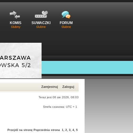
KOMIS
SUWACZKI
FORUM
ślubny
ślubne
ślubne
Zarejestruj
Zaloguj
Teraz jest 06 sie 2026, 08:03
Strefa czasowa: UTC + 1
Przejdź na stronę
Poprzednia strona
1
,
2
,
3
,
4
,
5