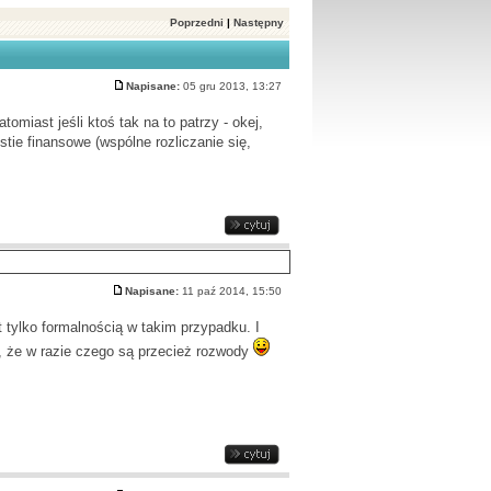
Poprzedni
|
Następny
Napisane:
05 gru 2013, 13:27
omiast jeśli ktoś tak na to patrzy - okej,
tie finansowe (wspólne rozliczanie się,
Napisane:
11 paź 2014, 15:50
t tylko formalnością w takim przypadku. I
ł, że w razie czego są przecież rozwody