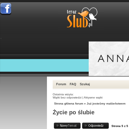
Forum
FAQ
Szukaj
Ostatnia wizyta:
Wątki bez odpowiedzi
|
Aktywne wątki
Strona główna forum
»
Już jesteśmy małżeństwem
Życie po ślubie
Strona
5
z
5