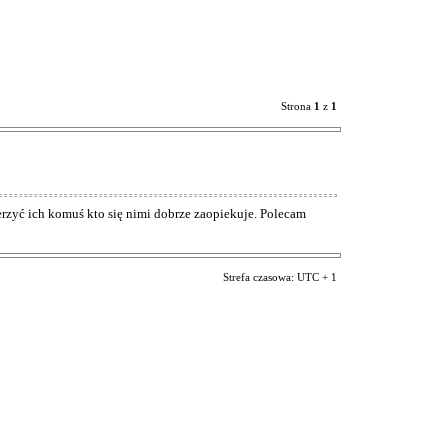
Strona
1
z
1
ierzyć ich komuś kto się nimi dobrze zaopiekuje. Polecam
Strefa czasowa: UTC + 1