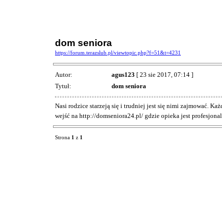
dom seniora
https://forum.terazslub.pl/viewtopic.php?f=51&t=4231
Autor:
agus123
[ 23 sie 2017, 07:14 ]
Tytuł:
dom seniora
Nasi rodzice starzeją się i trudniej jest się nimi zajmować. 
wejść na http://domseniora24.pl/ gdzie opieka jest profesjonal
Strona
1
z
1