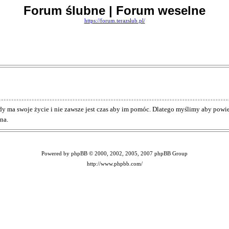
Forum ślubne | Forum weselne
https://forum.terazslub.pl/
Każdy ma swoje życie i nie zawsze jest czas aby im pomóc. Dlatego myślimy aby pow
na.
Powered by phpBB © 2000, 2002, 2005, 2007 phpBB Group
http://www.phpbb.com/