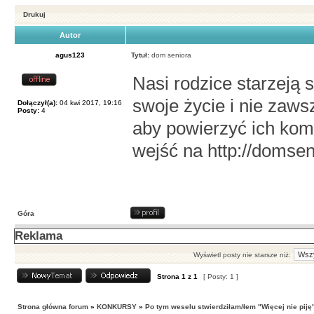
Drukuj
Autor
agus123
Tytuł:
dom seniora
Nasi rodzice starzeją s
swoje życie i nie zaw
Dołączył(a):
04 kwi 2017, 19:16
Posty:
4
aby powierzyć ich kom
wejść na http://domseni
Góra
Reklama
Wyświetl posty nie starsze niż:
Strona
1
z
1
[ Posty: 1 ]
Strona główna forum
»
KONKURSY
»
Po tym weselu stwierdziłam/łem "Więcej nie piję