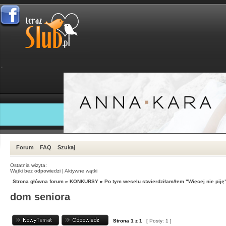
Forum
FAQ
Szukaj
Ostatnia wizyta:
Wątki bez odpowiedzi
|
Aktywne wątki
Strona główna forum
»
KONKURSY
»
Po tym weselu stwierdziłam/łem "Więcej nie piję
dom seniora
Strona
1
z
1
[ Posty: 1 ]