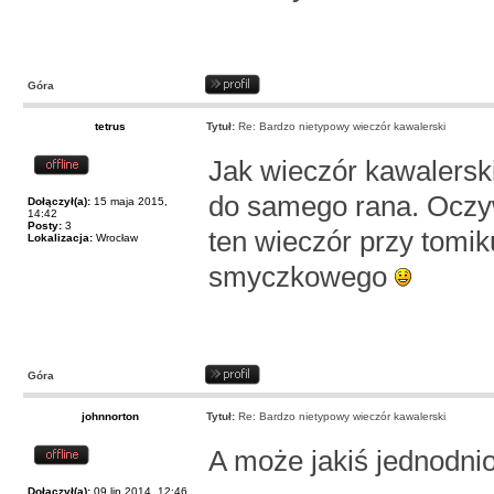
Góra
tetrus
Tytuł:
Re: Bardzo nietypowy wieczór kawalerski
Jak wieczór kawalerski 
do samego rana. Oczyw
Dołączył(a):
15 maja 2015,
14:42
Posty:
3
ten wieczór przy tomi
Lokalizacja:
Wrocław
smyczkowego
Góra
johnnorton
Tytuł:
Re: Bardzo nietypowy wieczór kawalerski
A może jakiś jednodni
Dołączył(a):
09 lip 2014, 12:46