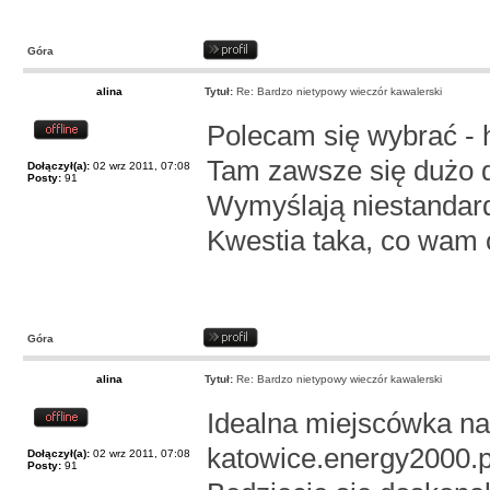
Góra
alina
Tytuł:
Re: Bardzo nietypowy wieczór kawalerski
Polecam się wybrać - h
Tam zawsze się dużo dz
Dołączył(a):
02 wrz 2011, 07:08
Posty:
91
Wymyślają niestandard
Kwestia taka, co wam
Góra
alina
Tytuł:
Re: Bardzo nietypowy wieczór kawalerski
Idealna miejscówka na
katowice.energy2000.p
Dołączył(a):
02 wrz 2011, 07:08
Posty:
91