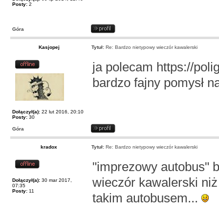
Posty:
2
Góra
Kasjopej
Tytuł:
Re: Bardzo nietypowy wieczór kawalerski
ja polecam https://poli
bardzo fajny pomysł n
Dołączył(a):
22 lut 2016, 20:10
Posty:
30
Góra
kradox
Tytuł:
Re: Bardzo nietypowy wieczór kawalerski
"imprezowy autobus" br
wieczór kawalerski ni
Dołączył(a):
30 mar 2017,
07:35
Posty:
11
takim autobusem...