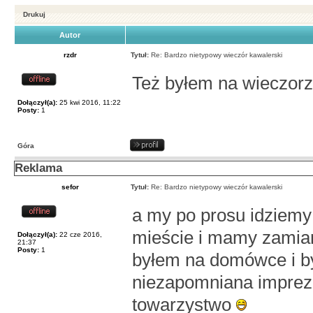
Drukuj
Autor
rzdr
Tytuł:
Re: Bardzo nietypowy wieczór kawalerski
Też byłem na wieczorze
Dołączył(a):
25 kwi 2016, 11:22
Posty:
1
Góra
Reklama
sefor
Tytuł:
Re: Bardzo nietypowy wieczór kawalerski
a my po prosu idziemy
mieście i mamy zamiar
Dołączył(a):
22 cze 2016,
21:37
Posty:
1
byłem na domówce i by
niezapomniana impre
towarzystwo