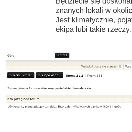
Będziecie się doskonal
znanych lokali w okolic
Jest klimatycznie, poja
ekipa lubi takie rzeczy.
Góra
Wyświetl posty nie starsze niż:
Strona
2
z
2
[ Posty: 18 ]
Strona główna forum
»
Wieczory panieńskie i kawalerskie
Kto przegląda forum
Użytkownicy przeglądający ten dział: Brak zidentyfikowanych użytkowników i 4 gości