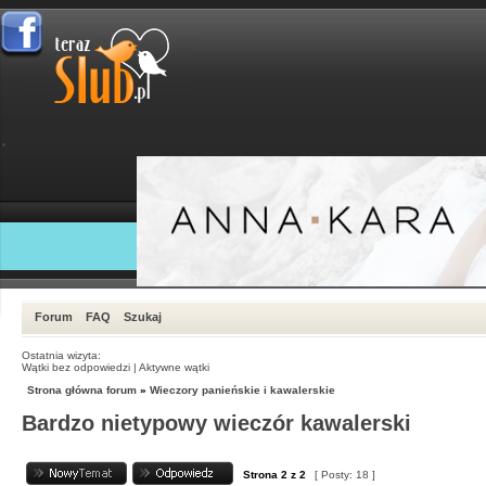
Forum
FAQ
Szukaj
Ostatnia wizyta:
Wątki bez odpowiedzi
|
Aktywne wątki
Strona główna forum
»
Wieczory panieńskie i kawalerskie
Bardzo nietypowy wieczór kawalerski
Strona
2
z
2
[ Posty: 18 ]