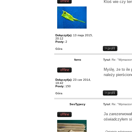
Ktoś wie czy te
Dołączył(a):
13 maja 2015,
20:12
Posty:
2
Góra
forro
Tytuł:
Re: "Wymarzone
Myślę, że to ile
należy pierścio
Dołączył(a):
23 cze 2014,
19:42
Posty:
150
Góra
SesTypecy
Tytuł:
Re: "Wymarzone
Ja zarezerwowałe
oświadczyłem si
Ostatnio edytowan