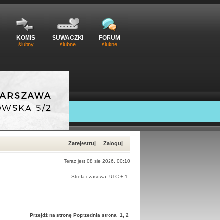
KOMIS
SUWACZKI
FORUM
ślubny
ślubne
ślubne
Zarejestruj
Zaloguj
Teraz jest 08 sie 2026, 00:10
Strefa czasowa: UTC + 1
Przejdź na stronę
Poprzednia strona
1
,
2