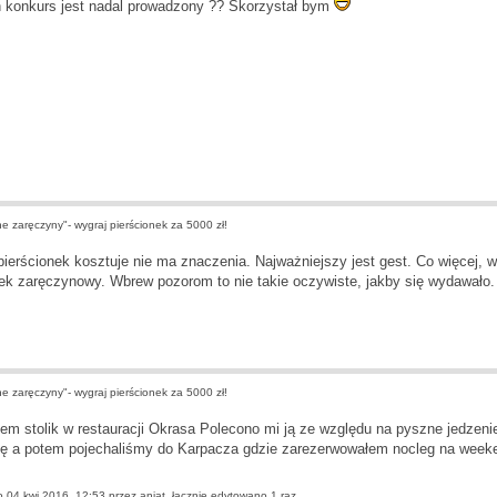
n konkurs jest nadal prowadzony ?? Skorzystał bym
 zaręczyny"- wygraj pierścionek za 5000 zł!
 pierścionek kosztuje nie ma znaczenia. Najważniejszy jest gest. Co więcej, 
nek zaręczynowy
. Wbrew pozorom to nie takie oczywiste, jakby się wydawało.
 zaręczyny"- wygraj pierścionek za 5000 zł!
m stolik w restauracji Okrasa Polecono mi ją ze względu na pyszne jedzenie
ę a potem pojechaliśmy do Karpacza gdzie zarezerwowałem nocleg na week
o 04 kwi 2016, 12:53 przez
aniat
, łącznie edytowano 1 raz