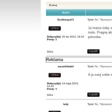
Drukuj
Autor
EcoSoraya71
Tytuł:
Re: "Wymarzone
Ja marze żeby s
molo. Pragnę ab
potrzeba.
Dołączył(a):
26 sie 2014, 18:10
Posty:
8
Góra
Reklama
zuczekibabel
Tytuł:
Re: "Wymarzone
A ja swoj sobie 
Dołączył(a):
14 maja 2015,
14:33
Posty:
9
Góra
ledy
Tytuł:
Re: "Wymarzone