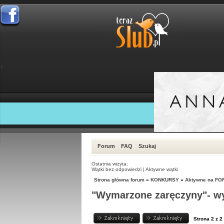
Forum
FAQ
Szukaj
Ostatnia wizyta:
Wątki bez odpowiedzi
|
Aktywne wątki
Strona główna forum
»
KONKURSY
»
Aktywne na FO
"Wymarzone zaręczyny"- wyg
Strona
2
z
2