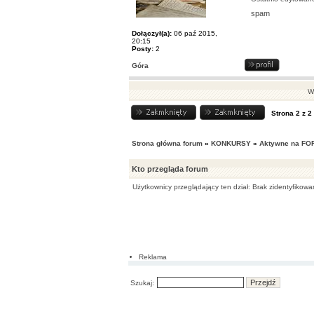
spam
Dołączył(a):
06 paź 2015,
20:15
Posty:
2
Góra
Wy
Strona
2
z
2
Strona główna forum
»
KONKURSY
»
Aktywne na FO
Kto przegląda forum
Użytkownicy przeglądający ten dział: Brak zidentyfikowa
Reklama
Szukaj: