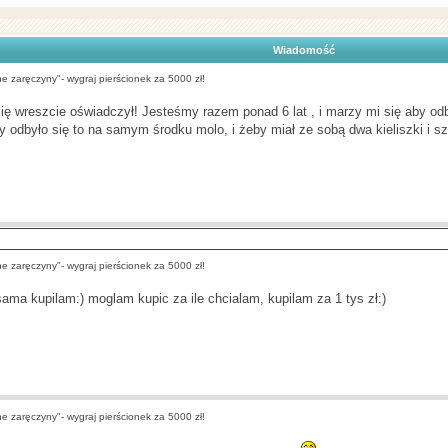
Wiadomość
 zaręczyny"- wygraj pierścionek za 5000 zł!
ię wreszcie oświadczył! Jesteśmy razem ponad 6 lat , i marzy mi się aby odb
y odbyło się to na samym środku molo, i żeby miał ze sobą dwa kieliszki i 
 zaręczyny"- wygraj pierścionek za 5000 zł!
sama kupilam:) moglam kupic za ile chcialam, kupilam za 1 tys zł:)
 zaręczyny"- wygraj pierścionek za 5000 zł!