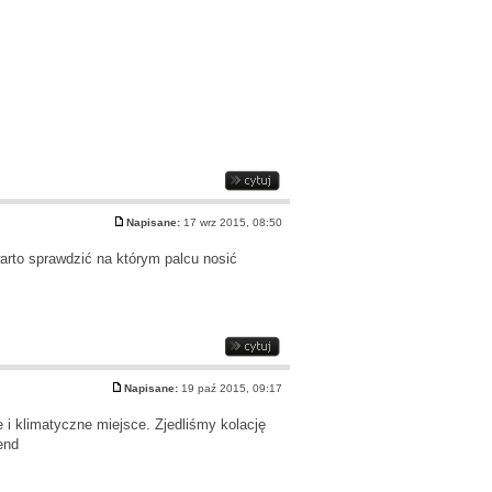
Napisane:
17 wrz 2015, 08:50
warto sprawdzić
na którym palcu nosić
Napisane:
19 paź 2015, 09:17
 i klimatyczne miejsce. Zjedliśmy kolację
end