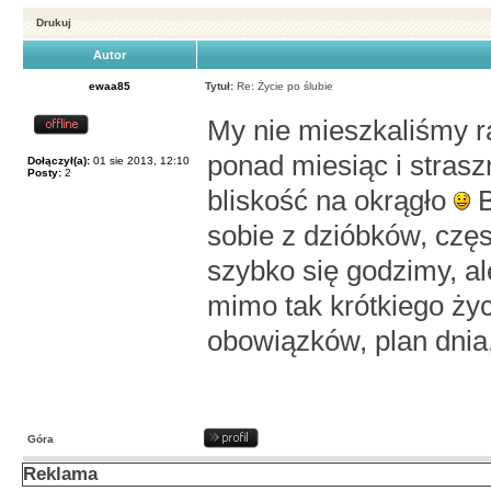
Drukuj
Autor
ewaa85
Tytuł:
Re: Życie po ślubie
My nie mieszkaliśmy 
ponad miesiąc i strasz
Dołączył(a):
01 sie 2013, 12:10
Posty:
2
bliskość na okrągło
B
sobie z dzióbków, częst
szybko się godzimy, al
mimo tak krótkiego ży
obowiązków, plan dnia,
Góra
Reklama