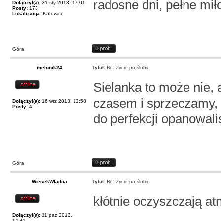
radosne dni, pełne mił
Dołączył(a):
31 sty 2013, 17:01
Posty:
173
Lokalizacja:
Katowice
Góra
melonik24
Tytuł:
Re: Życie po ślubie
Sielanka to może nie,
czasem i sprzeczamy, 
Dołączył(a):
16 wrz 2013, 12:58
Posty:
4
do perfekcji opanowal
Góra
WiesekWladca
Tytuł:
Re: Życie po ślubie
kłótnie oczyszczają at
Dołączył(a):
11 paź 2013,
14:41