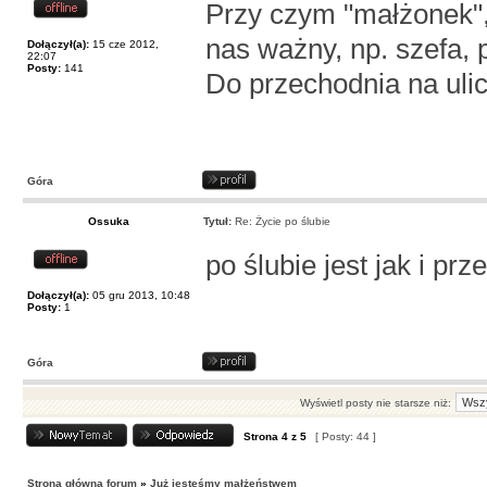
Przy czym "małżonek", 
nas ważny, np. szefa, 
Dołączył(a):
15 cze 2012,
22:07
Posty:
141
Do przechodnia na ulic
Góra
Ossuka
Tytuł:
Re: Życie po ślubie
po ślubie jest jak i pr
Dołączył(a):
05 gru 2013, 10:48
Posty:
1
Góra
Wyświetl posty nie starsze niż:
Strona
4
z
5
[ Posty: 44 ]
Strona główna forum
»
Już jesteśmy małżeństwem