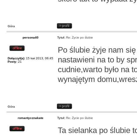
Góra
persona40
Tytuł:
Re: Życie po ślubie
Po ślubie żyje nam się
nastawieni na to by s
Dołączył(a):
15 kwi 2013, 06:45
Posty:
21
cudnie,warto było na t
wynajętym domu,wresz
Góra
romantycznakate
Tytuł:
Re: Życie po ślubie
Ta sielanka po ślubie 