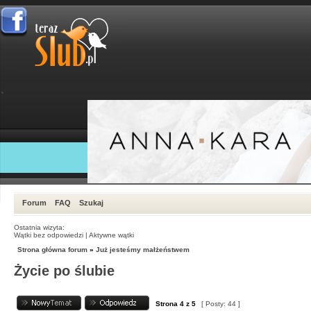
Forum
FAQ
Szukaj
Ostatnia wizyta:
Wątki bez odpowiedzi
|
Aktywne wątki
Strona główna forum
»
Już jesteśmy małżeństwem
Życie po ślubie
Strona
4
z
5
[ Posty: 44 ]