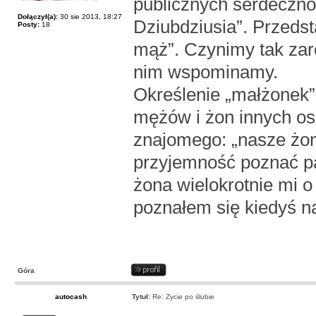
publicznych serdecznoś
Dołączył(a):
30 sie 2013, 18:27
Dziubdziusia”. Przeds
Posty:
18
mąż”. Czynimy tak zar
nim wspominamy.
Określenie „małżonek”
mężów i żon innych o
znajomego: „nasze żony
przyjemność poznać p
żona wielokrotnie mi 
poznałem się kiedyś n
Góra
autocash
Tytuł:
Re: Życie po ślubie