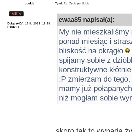
cookie
Tytuł:
Re: Życie po ślubie
ewaa85 napisał(a):
Dołączył(a):
17 lip 2013, 18:28
Posty:
3
My nie mieszkaliśmy
ponad miesiąc i stras
bliskość na okrągło
spijamy sobie z dzióbk
konstruktywne kłótnie
;P zmierzam do tego,
mamy już połapanych: p
niż mogłam sobie w
skoro tak to wypada ż