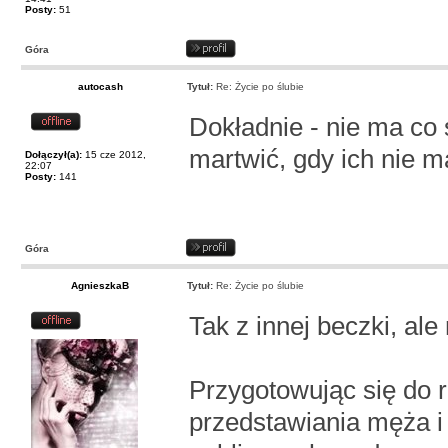
Posty:
51
Góra
autocash
Tytuł:
Re: Życie po ślubie
Dokładnie - nie ma co s
martwić, gdy ich nie 
Dołączył(a):
15 cze 2012,
22:07
Posty:
141
Góra
AgnieszkaB
Tytuł:
Re: Życie po ślubie
Tak z innej beczki, a
Przygotowując się do 
przedstawiania męża i