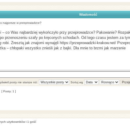
Wiadomość
s najgorsze w przeprowadzce?
i – co Was najbardziej wykończyło przy przeprowadzce? Pakowanie? Rozpa
o przenoszeniu szafy po kręconych schodach. Od tego czasu jestem za tym,
ię robi. Zresztą jak znajomi wynajęli https://przeprowadzki-krakow.net/ Przepr
a – chłopaki wszystko znieśli jak z bajki. Dla mnie to brzmi jak marzenie
świetl posty nie starsze niż:
Sortuj wg
[ Posty: 1 ]
anych użytkowników i 1 gość