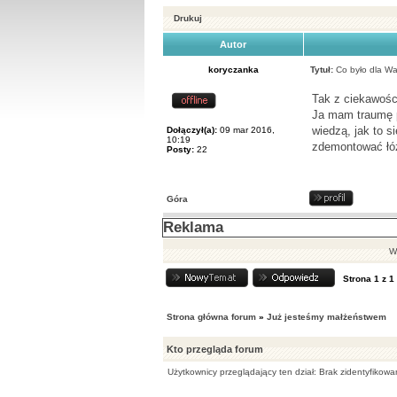
Drukuj
Autor
koryczanka
Tytuł:
Co było dla Wa
Tak z ciekawośc
Ja mam traumę p
wiedzą, jak to s
Dołączył(a):
09 mar 2016,
10:19
zdemontować łóżk
Posty:
22
Góra
Reklama
Wy
Strona
1
z
1
Strona główna forum
»
Już jesteśmy małżeństwem
Kto przegląda forum
Użytkownicy przeglądający ten dział: Brak zidentyfikow