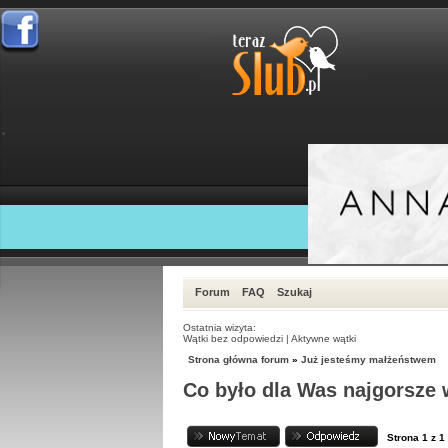
Forum
FAQ
Szukaj
Ostatnia wizyta:
Wątki bez odpowiedzi
|
Aktywne wątki
Strona główna forum
»
Już jesteśmy małżeństwem
Co było dla Was najgorsze
Strona
1
z
1