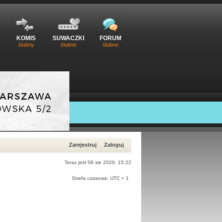
KOMIS
SUWACZKI
FORUM
ślubny
ślubne
ślubne
Zarejestruj
Zaloguj
Teraz jest 06 sie 2026, 15:22
Strefa czasowa: UTC + 1