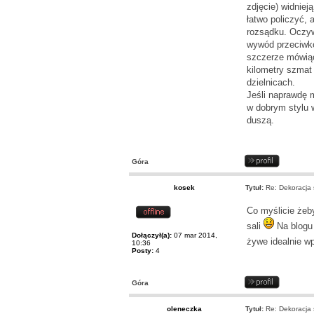
zdjęcie) widniej
łatwo policzyć, 
rozsądku. Oczyw
wywód przeciwko
szczerze mówiąc 
kilometry szmat
dzielnicach.
Jeśli naprawdę m
w dobrym stylu 
duszą.
Góra
kosek
Tytuł:
Re: Dekoracja s
Co myślicie żeby
sali
Na blog
Dołączył(a):
07 mar 2014,
żywe idealnie wp
10:36
Posty:
4
Góra
oleneczka
Tytuł:
Re: Dekoracja s