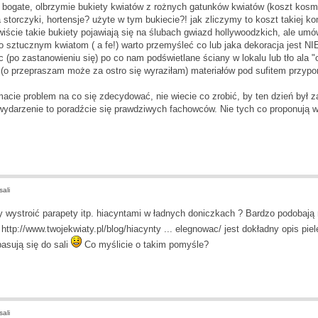
ą bogate, olbrzymie bukiety kwiatów z rożnych gatunków kwiatów (koszt kosmi
a storczyki, hortensje? użyte w tym bukiecie?! jak zliczymy to koszt takiej 
iście takie bukiety pojawiają się na ślubach gwiazd hollywoodzkich, ale um
 sztucznym kwiatom ( a fe!) warto przemyśleć co lub jaka dekoracja jest 
(po zastanowieniu się) po co nam podświetlane ściany w lokalu lub tło ala "o
 (o przepraszam może za ostro się wyraziłam) materiałów pod sufitem przyp
acie problem na co się zdecydować, nie wiecie co zrobić, by ten dzień był z
wydarzenie to poradźcie się prawdziwych fachowców. Nie tych co proponują ws
ali
 wystroić parapety itp. hiacyntami w ładnych doniczkach ? Bardzo podobają mi
u
http://www.twojekwiaty.pl/blog/hiacynty ... elegnowac/
jest dokładny opis piel
asują się do sali
Co myślicie o takim pomyśle?
ali