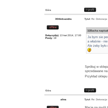
Góra
30Aleksandra
Tytuł:
Re: Dekoracja s
32Bacha napisał
Dołączył(a):
13 kwi 2014, 17:00
Ja bym sie pe
Posty:
19
a właśnie - ni
Ale żeby było
Spróbuj w sklepa
sprzedawane na
Przykład sklep
Góra
alina
Tytuł:
Re: Dekoracja s
Macie na myśli t