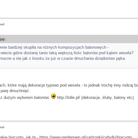
ali
(a):
wnie bardziej skupiła na różnych kompozycjach balonowych -
e wiecie gdzie dostanę tanio taką większą ilośc balonów pod kątem wesela?
 mocne a nie jak z kiosku że już w czasie dmuchania dziadostwo pęka.
ch, które mają dekoracje typowo pod wesela - to jednak trochę inny rodzaj bal
 parę dmuchnięć.
u z dużym wyborem balonów:
http://lolle.pl/
(dekoracje, śluby, balony etc).
ali
akie hiacynty, jak te - https://www.gardenowo.pl/sadzonki/cebulki/hiacynty