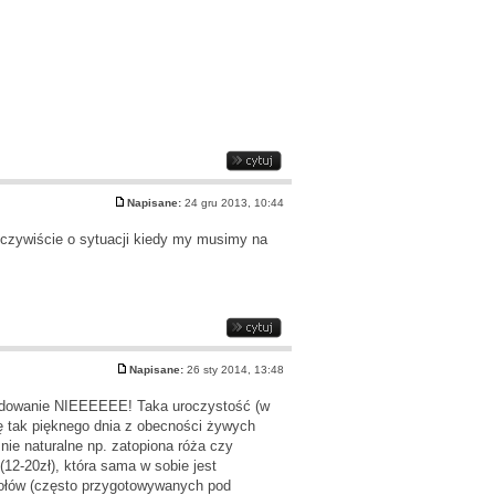
Napisane:
24 gru 2013, 10:44
 oczywiście o sytuacji kiedy my musimy na
Napisane:
26 sty 2014, 13:48
ydowanie NIEEEEEE! Taka uroczystość (w
ę tak pięknego dnia z obecności żywych
ie naturalne np. zatopiona róża czy
(12-20zł), która sama w sobie jest
tołów (często przygotowywanych pod