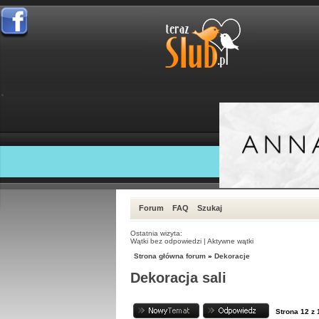
Forum
FAQ
Szukaj
Ostatnia wizyta:
Wątki bez odpowiedzi
|
Aktywne wątki
Strona główna forum
»
Dekoracje
Dekoracja sali
Strona
12
z