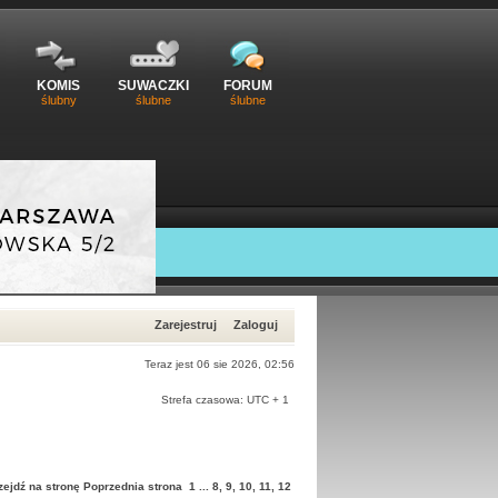
KOMIS
SUWACZKI
FORUM
ślubny
ślubne
ślubne
Zarejestruj
Zaloguj
Teraz jest 06 sie 2026, 02:56
Strefa czasowa: UTC + 1
zejdź na stronę
Poprzednia strona
1
...
8
,
9
,
10
,
11
,
12