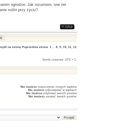
swoim ogrodzie. Jak rozumiem, one nie
nie roślin przy życiu?
zejdź na stronę
Poprzednia strona
1
...
8
,
9
,
10
,
11
,
12
Strefa czasowa: UTC + 1
Nie możesz
rozpoczynać nowych wątków
Nie możesz
odpowiadać w wątkach
Nie możesz
edytować swoich postów
Nie możesz
usuwać swoich postów