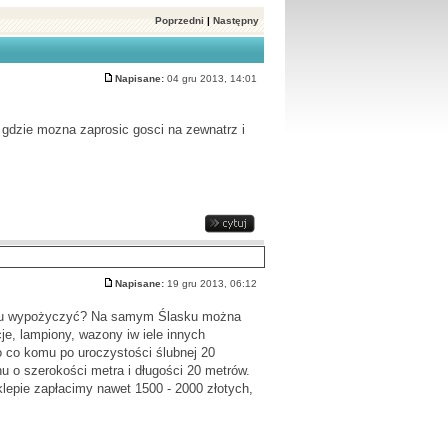
Poprzedni
|
Następny
Napisane:
04 gru 2013, 14:01
 gdzie mozna zaprosic gosci na zewnatrz i
Napisane:
19 gru 2013, 06:12
stu wypożyczyć? Na samym Ślasku można
e, lampiony, wazony iw iele innych
o co komu po uroczystości ślubnej 20
nu o szerokości metra i długości 20 metrów.
pie zapłacimy nawet 1500 - 2000 złotych,