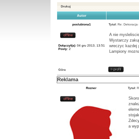
Drukuj
Autor
poslubiona1
Tytuł:
Re: Dekoracja s
A nie myslelisc
Wystarczy zakup
wreczyc kazdej p
Dołączył(a):
04 gru 2013, 13:51
Posty:
2
Lampiony mozna 
Góra
Reklama
Rozner
Tytuł:
Re
Skoro
znale
eleme
stoja
Zdecy
a wyp