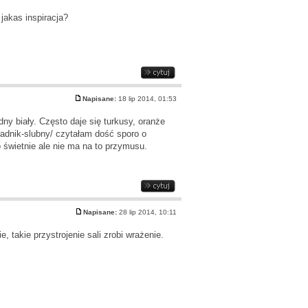
jakas inspiracja?
Napisane:
18 lip 2014, 01:53
y biały. Często daje się turkusy, oranże
radnik-slubny/
czytałam dość sporo o
to świetnie ale nie ma na to przymusu.
Napisane:
28 lip 2014, 10:11
, takie przystrojenie sali zrobi wrażenie.