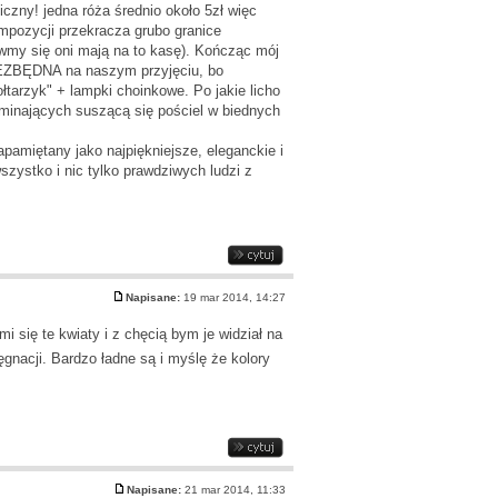
czny! jedna róża średnio około 5zł więc
kompozycji przekracza grubo granice
ówmy się oni mają na to kasę). Kończąc mój
NIEZBĘDNA na naszym przyjęciu, bo
łtarzyk" + lampki choinkowe. Po jakie licho
ominających suszącą się pościel w biednych
apamiętany jako najpiękniejsze, eleganckie i
zystko i nic tylko prawdziwych ludzi z
Napisane:
19 mar 2014, 14:27
 się te kwiaty i z chęcią bym je widział na
ęgnacji. Bardzo ładne są i myślę że kolory
Napisane:
21 mar 2014, 11:33