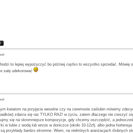
ali
ychodzi to lepiej wypożyczyć bo później ciężko to wszystko sprzedać. Mówię
ie salę udekorować
ali
nym kwiatom na przyjęcie weselne czy na ceremonie zaślubin mówimy zdec
padków) zdarza się raz TYLKO RAZ! w życiu, zatem dlaczego nie cieszyć si
ujmy się na skromniejsze kompozycje, gdy chcemy oszczędzić, a jednocześn
zki w tubie z wodą lub wrzos w doniczce (około 10-12zł), albo jedna hortensja 
są przykłady bardzo skromne. Wiem, na niektórych aranżacjach ślubnych s