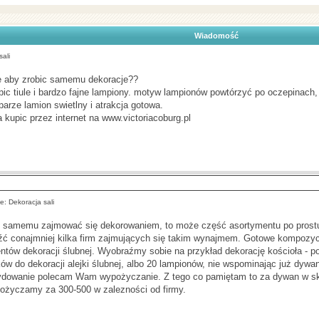
Wiadomość
ali
ie aby zrobic samemu dekoracje??
ic tiule i bardzo fajne lampiony. motyw lampionów powtórzyć po oczepinach,
arze lamion swietlny i atrakcja gotowa.
kupic przez internet na
www.victoriacoburg.pl
: Dekoracja sali
 samemu zajmować się dekorowaniem, to może część asortymentu po pro
źć conajmniej kilka firm zajmujących się takim wynajmem. Gotowe kompozycj
ntów dekoracji ślubnej. Wyobraźmy sobie na przykład dekorację kościoła - p
ków do dekoracji alejki ślubnej, albo 20 lampionów, nie wspominając już dywa
dowanie polecam Wam wypożyczanie. Z tego co pamiętam to za dywan w skle
ożyczamy za 300-500 w zalezności od firmy.