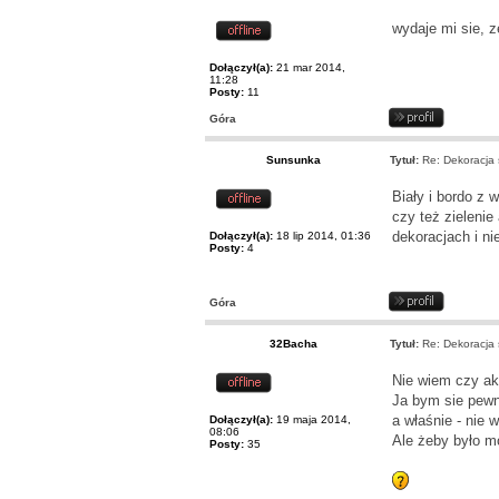
wydaje mi sie, z
Dołączył(a):
21 mar 2014,
11:28
Posty:
11
Góra
Sunsunka
Tytuł:
Re: Dekoracja s
Biały i bordo z
czy też zielenie
dekoracjach i ni
Dołączył(a):
18 lip 2014, 01:36
Posty:
4
Góra
32Bacha
Tytuł:
Re: Dekoracja s
Nie wiem czy aku
Ja bym sie pewn
a właśnie - nie 
Dołączył(a):
19 maja 2014,
08:06
Ale żeby było m
Posty:
35