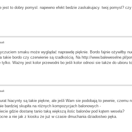
e jest to dobry pomysl. napewno efekt bedzie zaskakujacy. twoj pomysl? czy 
ali
 wyczuciem smaku może wyglądać naprawdę pięknie. Bordo fajnie ożywiłby nudn
 a takie bordo czy czerwienie są rzadkością. Na
http://www.baleweselne.pl/po
e tylko. Ważny jest kolor przewodni bo jeśli kolor odnosi sie także do ubioru 
ali
rat hiacynty są takie piękne, ale jeśli Wam sie podobają to pewnie, czemu nie
ie bardziej skupiła na różnych kompozycjach balonowych -
wiecie gdzie dostanę tanio taką większą ilośc balonów pod kątem wesela?
ocne a nie jak z kiosku że już w czasie dmuchania dziadostwo pęka.