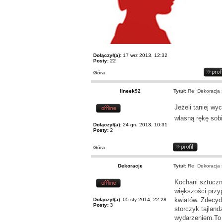
Dołączył(a):
17 wrz 2013, 12:32
Posty:
22
Góra
lineek92
Tytuł:
Re: Dekoracja s
Jeżeli taniej w
własną rękę sob
Dołączył(a):
24 gru 2013, 10:31
Posty:
2
Góra
Dekoracje
Tytuł:
Re: Dekoracja s
Kochani sztucz
większości przy
kwiatów. Zdecyd
Dołączył(a):
05 sty 2014, 22:28
Posty:
3
storczyk tajland
wydarzeniem.To 