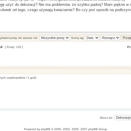
ogę użyć do dekoracji? Nie ma problemów, że szybko padną? Mam piękne w 
kolwiek od tego, czego używają kwiaciarnie? Bo czy jest sposób na podtrzyma
świetl posty nie starsze niż:
Sortuj wg
12
[ Posty: 120 ]
Pr
anych użytkowników i 1 gość
Skocz do:
Powered by
phpBB
© 2000, 2002, 2005, 2007 phpBB Group