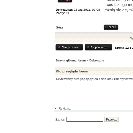
I coś takiego m
różnią się czym
Dołączył(a):
02 wrz 2011, 07:08
Posty:
91
Góra
Wy
Strona
12
z
Strona główna forum
»
Dekoracje
Kto przegląda forum
Użytkownicy przeglądający ten dział: Brak zidentyfikow
Reklama
Szukaj: