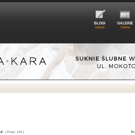
BLOGI
GALERIE
ślubne
ślubne
12
[ Posty: 120 ]
Pr