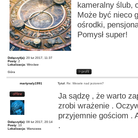
kameralny ślub, c
Może być nieco g
ośrodki, pensjona
Pomysł super!
Dołączył(a):
20 lut 2017, 11:37
Posty:
2
Lokalizacja:
Wrocław
Góra
martynaly1991
Tytuł:
Re: Wesele nad jeziorem?
Ja sądzę , że warto za
zrobi wrażenie . Oczyw
przyjemnie gościom . 
Dołączył(a):
08 lut 2017, 20:14
.
Posty:
10
Lokalizacja:
Warszawa