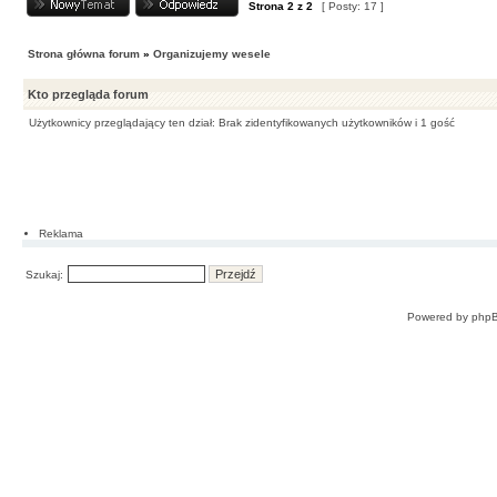
Strona
2
z
2
[ Posty: 17 ]
Strona główna forum
»
Organizujemy wesele
Kto przegląda forum
Użytkownicy przeglądający ten dział: Brak zidentyfikowanych użytkowników i 1 gość
Reklama
Szukaj:
Powered by
php