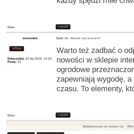
każdy spędzi miłe chwi
Góra
zimorodek
Tytuł:
Re: Wesele nad jeziorem?
Warto też zadbać o od
nowości w sklepie int
Dołączył(a):
24 sty 2016, 12:22
Posty:
21
ogrodowe przeznaczone 
zapewniają wygodę, a 
czasu. To elementy, kt
Góra
Wyświetl posty nie starsze niż: