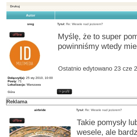
Drukuj
Autor
sreg
Tytuł:
Re: Wesele nad jeziorem?
Myślę, że to super pom
powinniśmy wtedy mieć
Ostatnio edytowano 23 cze 
Dołączył(a):
25 sty 2010, 10:00
Posty:
71
Lokalizacja:
Warszawa
Góra
Reklama
airbride
Tytuł:
Re: Wesele nad jeziorem?
Takie pomysły lub
wesele, ale bard