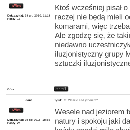
Ktoś wcześniej pisał o
raczej nie będą mieli 
Dołączył(a):
28 gru 2016, 11:18
Posty:
18
komarami, więc trzeba 
Ale zgodzę się, że tak
niedawno uczestniczył
iluzjonistyczny grupy 
sztuczki iluzjonistyczn
Góra
dona
Tytuł:
Re: Wesele nad jeziorem?
Wesele nad jeziorem t
natury i spokoju jaki 
Dołączył(a):
25 sie 2016, 18:58
Posty:
25