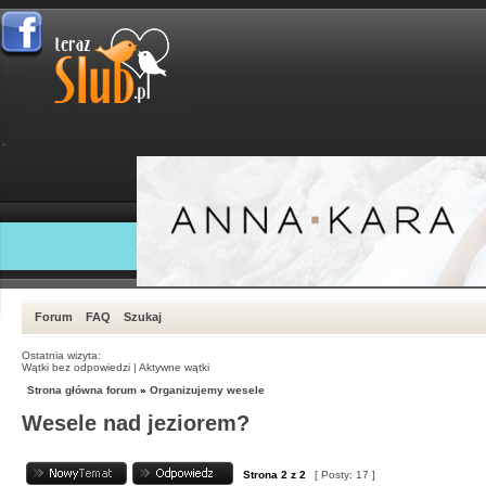
Forum
FAQ
Szukaj
Ostatnia wizyta:
Wątki bez odpowiedzi
|
Aktywne wątki
Strona główna forum
»
Organizujemy wesele
Wesele nad jeziorem?
Strona
2
z
2
[ Posty: 17 ]