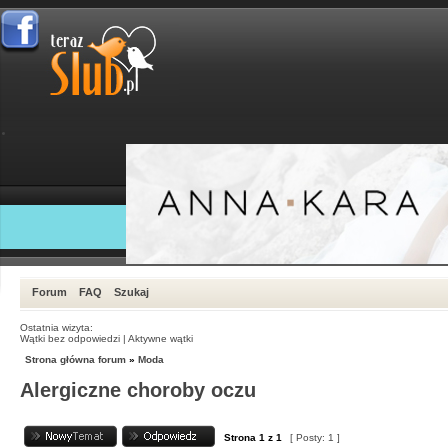
Forum
FAQ
Szukaj
Ostatnia wizyta:
Wątki bez odpowiedzi
|
Aktywne wątki
Strona główna forum
»
Moda
Alergiczne choroby oczu
Strona
1
z
1
[ Posty: 1 ]