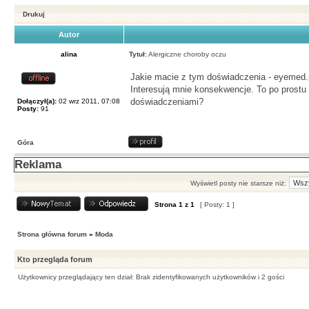
Drukuj
Autor
alina
Tytuł:
Alergiczne choroby oczu
Jakie macie z tym doświadczenia - eyemed.p
Interesują mnie konsekwencje. To po prostu 
doświadczeniami?
Dołączył(a):
02 wrz 2011, 07:08
Posty:
91
Góra
Reklama
Wyświetl posty nie starsze niż:
Strona
1
z
1
[ Posty: 1 ]
Strona główna forum
»
Moda
Kto przegląda forum
Użytkownicy przeglądający ten dział: Brak zidentyfikowanych użytkowników i 2 gości