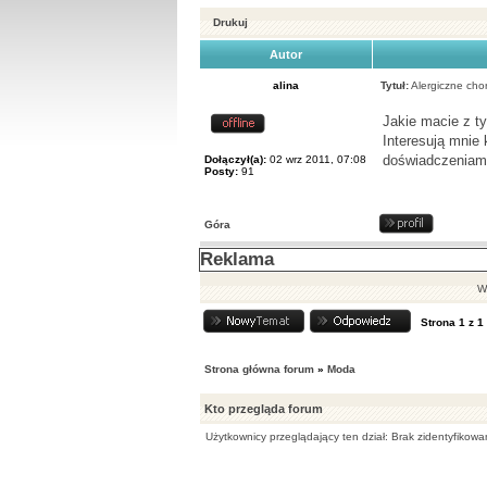
Drukuj
Autor
alina
Tytuł:
Alergiczne cho
Jakie macie z t
Interesują mnie 
doświadczeniam
Dołączył(a):
02 wrz 2011, 07:08
Posty:
91
Góra
Reklama
Wy
Strona
1
z
1
Strona główna forum
»
Moda
Kto przegląda forum
Użytkownicy przeglądający ten dział: Brak zidentyfikowa