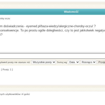
Wiadomość
roby oczu
ym doświadczenia - eyemed.pl/baza-wiedzy/alergiczne-choroby-oczu/ ?
konsekwencje. To po prostu ogóle dolegliwości, czy to jest jakkolwiek negat
i?
świetl posty nie starsze niż:
Sortuj wg
[ Posty: 1 ]
nych użytkowników i 4 gości