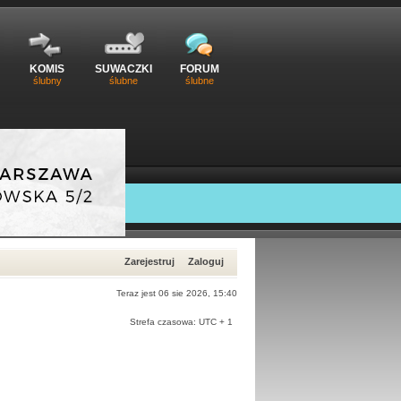
KOMIS
SUWACZKI
FORUM
ślubny
ślubne
ślubne
Zarejestruj
Zaloguj
Teraz jest 06 sie 2026, 15:40
Strefa czasowa: UTC + 1