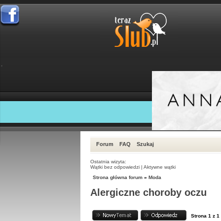
Forum
FAQ
Szukaj
Ostatnia wizyta:
Wątki bez odpowiedzi
|
Aktywne wątki
Strona główna forum
»
Moda
Alergiczne choroby oczu
Strona
1
z
1