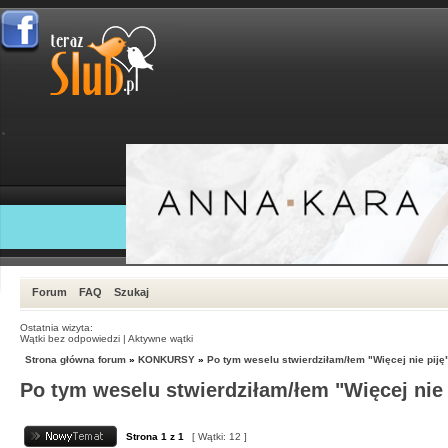
Forum
FAQ
Szukaj
Ostatnia wizyta:
Wątki bez odpowiedzi
|
Aktywne wątki
Strona główna forum
»
KONKURSY
»
Po tym weselu stwierdziłam/łem "Więcej nie piję
Po tym weselu stwierdziłam/łem "Więcej nie 
Strona
1
z
1
[ Wątki: 12 ]