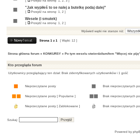
[
Przejdź na stronę:
1
,
2
,
3
]
"Jak wypiłeś to se nalej a butelkę podaj dalej”
[
Przejdź na stronę:
1
,
2
]
Wesele (i smutek)
[
Przejdź na stronę:
1
,
2
]
Wyświetl wątki nie starsze niż:
Strona
1
z
1
[ Wątki: 12 ]
Strona główna forum
»
KONKURSY
»
Po tym weselu stwierdziłam/łem "Więcej nie piję
Kto przegląda forum
Użytkownicy przeglądający ten dział: Brak zidentyfikowanych użytkowników i 1 gość
Nieprzeczytane posty
Brak nieprzeczytanych p
Nieprzeczytane posty [ Popularne ]
Brak nieprzeczytanych po
Nieprzeczytane posty [ Zablokowane ]
Brak nieprzeczytanych po
Szukaj:
Powered by
php