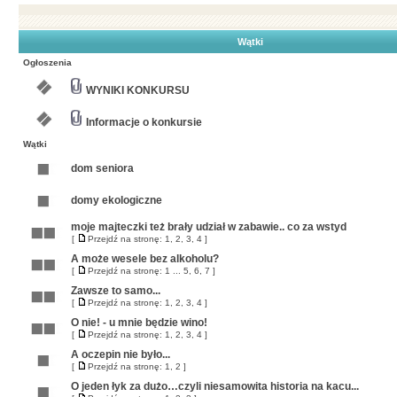
Wątki
Ogłoszenia
WYNIKI KONKURSU
Informacje o konkursie
Wątki
dom seniora
domy ekologiczne
moje majteczki też brały udział w zabawie.. co za wstyd
[
Przejdź na stronę:
1
,
2
,
3
,
4
]
A może wesele bez alkoholu?
[
Przejdź na stronę:
1
...
5
,
6
,
7
]
Zawsze to samo...
[
Przejdź na stronę:
1
,
2
,
3
,
4
]
O nie! - u mnie będzie wino!
[
Przejdź na stronę:
1
,
2
,
3
,
4
]
A oczepin nie było...
[
Przejdź na stronę:
1
,
2
]
O jeden łyk za dużo…czyli niesamowita historia na kacu...