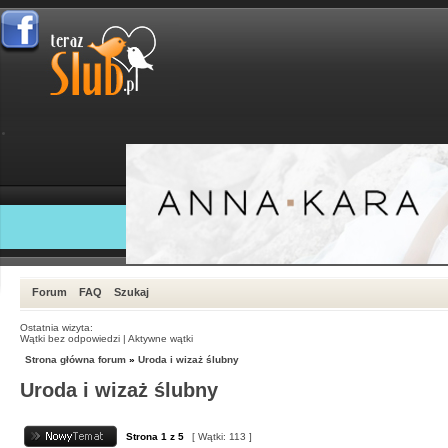
Forum
FAQ
Szukaj
Ostatnia wizyta:
Wątki bez odpowiedzi
|
Aktywne wątki
Strona główna forum
»
Uroda i wizaż ślubny
Uroda i wizaż ślubny
Strona
1
z
5
[ Wątki: 113 ]