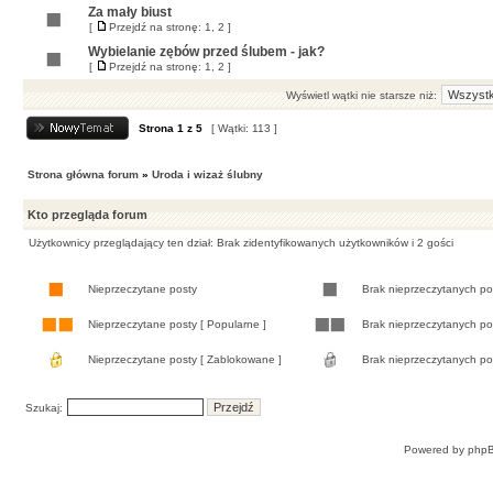
Za mały biust
[
Przejdź na stronę:
1
,
2
]
Wybielanie zębów przed ślubem - jak?
[
Przejdź na stronę:
1
,
2
]
Wyświetl wątki nie starsze niż:
Strona
1
z
5
[ Wątki: 113 ]
Strona główna forum
»
Uroda i wizaż ślubny
Kto przegląda forum
Użytkownicy przeglądający ten dział: Brak zidentyfikowanych użytkowników i 2 gości
Nieprzeczytane posty
Brak nieprzeczytanych p
Nieprzeczytane posty [ Popularne ]
Brak nieprzeczytanych po
Nieprzeczytane posty [ Zablokowane ]
Brak nieprzeczytanych po
Szukaj:
Powered by
php