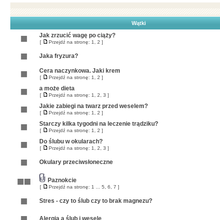
Wątki
Jak zrzucić wagę po ciąży?
[
Przejdź na stronę:
1
,
2
]
Jaka fryzura?
Cera naczynkowa. Jaki krem
[
Przejdź na stronę:
1
,
2
]
a może dieta
[
Przejdź na stronę:
1
,
2
,
3
]
Jakie zabiegi na twarz przed weselem?
[
Przejdź na stronę:
1
,
2
]
Starczy kilka tygodni na leczenie trądziku?
[
Przejdź na stronę:
1
,
2
]
Do ślubu w okularach?
[
Przejdź na stronę:
1
,
2
,
3
]
Okulary przeciwsłoneczne
Paznokcie
[
Przejdź na stronę:
1
...
5
,
6
,
7
]
Stres - czy to ślub czy to brak magnezu?
Alergia a ślub i wesele