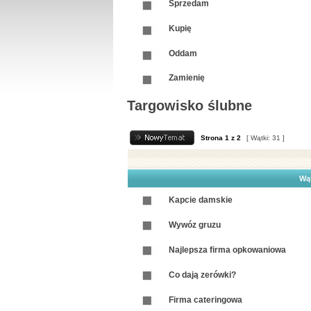
Sprzedam
Kupię
Oddam
Zamienię
Targowisko ślubne
Strona
1
z
2
[ Wątki: 31 ]
Wą
Kapcie damskie
Wywóz gruzu
Najlepsza firma opkowaniowa
Co dają zerówki?
Firma cateringowa