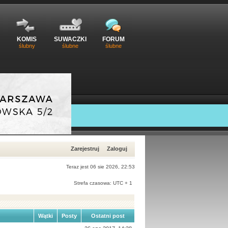
KOMIS
SUWACZKI
FORUM
ślubny
ślubne
ślubne
Zarejestruj
Zaloguj
Teraz jest 06 sie 2026, 22:53
Strefa czasowa: UTC + 1
Wątki
Posty
Ostatni post