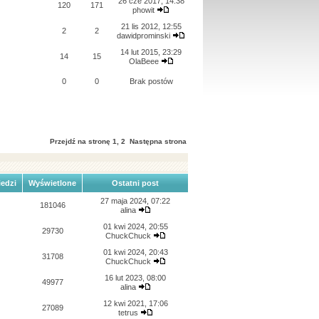
26 cze 2017, 14:38
120
171
phowit
21 lis 2012, 12:55
2
2
dawidprominski
14 lut 2015, 23:29
14
15
OlaBeee
0
0
Brak postów
Przejdź na stronę
1
,
2
Następna strona
edzi
Wyświetlone
Ostatni post
27 maja 2024, 07:22
181046
alina
01 kwi 2024, 20:55
29730
ChuckChuck
01 kwi 2024, 20:43
31708
ChuckChuck
16 lut 2023, 08:00
49977
alina
12 kwi 2021, 17:06
27089
tetrus