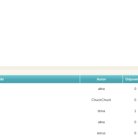
tki
Autor
Odpowi
alina
0
ChuckChuck
0
dona
1
alina
0
tetrus
0