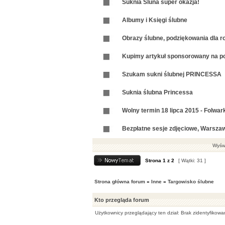
Suknia Śluna super okazja!
Albumy i Księgi ślubne
Obrazy ślubne, podziękowania dla ro
Kupimy artykuł sponsorowany na por
Szukam sukni ślubnej PRINCESSA
Suknia ślubna Princessa
Wolny termin 18 lipca 2015 - Folwark 
Bezpłatne sesje zdjęciowe, Warszawa
Wyświ
Strona
1
z
2
[ Wątki: 31 ]
Strona główna forum
»
Inne
»
Targowisko ślubne
Kto przegląda forum
Użytkownicy przeglądający ten dział: Brak zidentyfikow