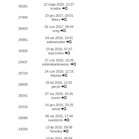
22 maja 2020, 13:37
35281
kradox
23 gru 2017, 16:01
27490
Wess
02 cze 2017, 09:44
26403
sreg
04 sie 2016, 19:41
29381
saleweselne
23 lip 2016, 07:47
33305
wazzonka
27 cze 2016, 10:26
23437
polskabankowosc
24 cze 2016, 12:15
25720
Adunia
26 lut 2016, 12:01
26609
geryk
07 sty 2016, 10:16
29241
kuren
14 gru 2015, 20:25
22316
wired
06 sie 2015, 17:40
29095
ivandzms
13 lip 2015, 09:08
24256
Terenka
10 lip 2015, 08:54