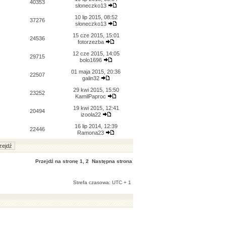
40353
słoneczko13
10 lip 2015, 08:52
37276
słoneczko13
15 cze 2015, 15:01
24536
fotorzezba
12 cze 2015, 14:05
29715
bolo1696
01 maja 2015, 20:36
22507
galin32
29 kwi 2015, 15:50
23252
KamilPaproc
19 kwi 2015, 12:41
20494
izoola22
16 lip 2014, 12:39
22446
Ramona23
Przejdź na stronę
1
,
2
Następna strona
Strefa czasowa: UTC + 1