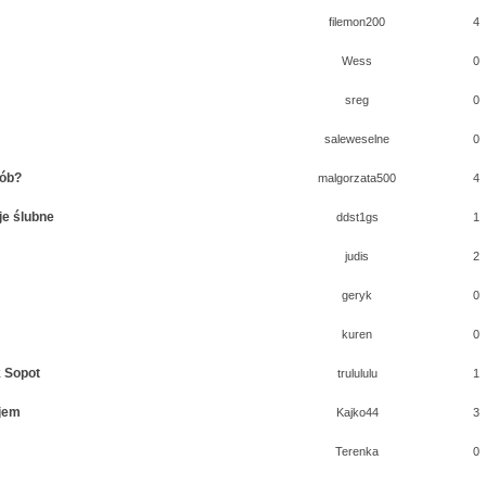
filemon200
4
Wess
0
sreg
0
saleweselne
0
sób?
malgorzata500
4
je ślubne
ddst1gs
1
judis
2
geryk
0
kuren
0
k Sopot
trulululu
1
jem
Kajko44
3
Terenka
0