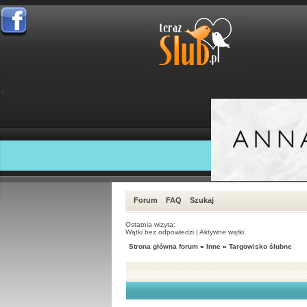
Forum
FAQ
Szukaj
Ostatnia wizyta:
Wątki bez odpowiedzi
|
Aktywne wątki
Strona główna forum
»
Inne
»
Targowisko ślubne