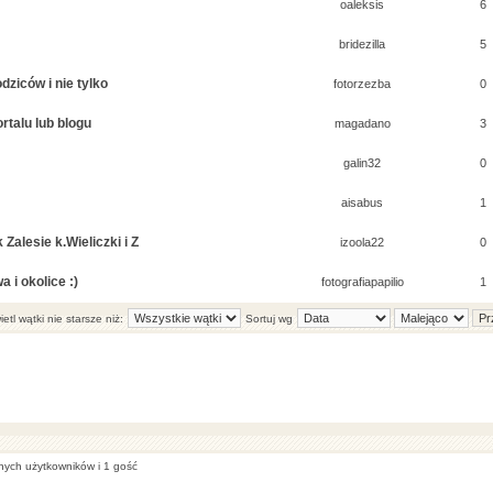
oaleksis
6
bridezilla
5
dziców i nie tylko
fotorzezba
0
talu lub blogu
magadano
3
galin32
0
aisabus
1
Zalesie k.Wieliczki i Z
izoola22
0
 i okolice :)
fotografiapapilio
1
etl wątki nie starsze niż:
Sortuj wg
anych użytkowników i 1 gość