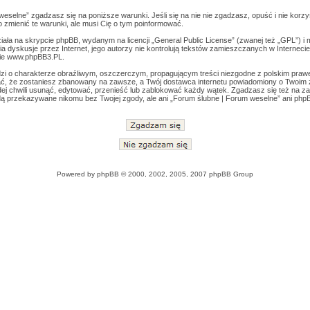
weselne” zgadzasz się na poniższe warunki. Jeśli się na nie nie zgadzasz, opuść i nie korz
zmienić te warunki, ale musi Cię o tym poinformować.
ała na skrypcie phpBB, wydanym na licencji „
General Public License
” (zwanej też „GPL”) i
wia dyskusje przez Internet, jego autorzy nie kontrolują tekstów zamieszczanych w Interneci
ie
www.phpBB3.PL
.
zi o charakterze obraźliwym, oszczerczym, propagującym treści niezgodne z polskim pra
ć, że zostaniesz zbanowany na zawsze, a Twój dostawca internetu powiadomiony o Twoim 
j chwili usunąć, edytować, przenieść lub zablokować każdy wątek. Zgadzasz się też na zap
dą przekazywane nikomu bez Twojej zgody, ale ani „Forum ślubne | Forum weselne” ani php
Powered by
phpBB
© 2000, 2002, 2005, 2007 phpBB Group