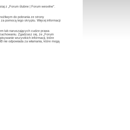
ystaj z „Forum ślubne | Forum weselne”.
 możliwym do pobrania ze strony
e za pomocą tego skryptu. Więcej informacji
wem lub naruszających cudze prawa
zachowaniu. Zgadzasz się, że „Forum
isywanie wszystkich informacji, które
BB nie odpowiada za włamania, które mogą