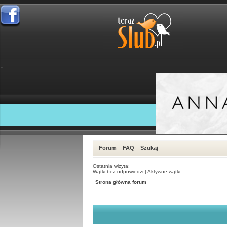
Forum
FAQ
Szukaj
Ostatnia wizyta:
Wątki bez odpowiedzi
|
Aktywne wątki
Strona główna forum