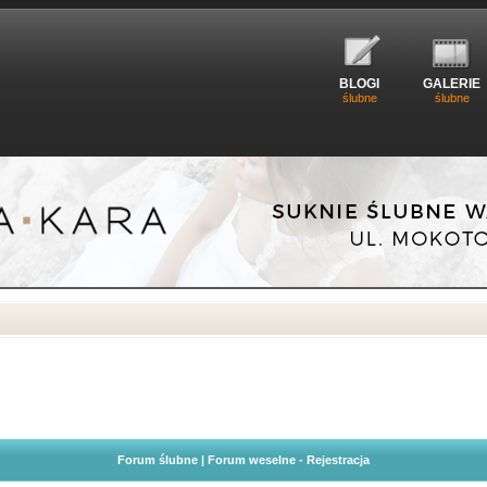
BLOGI
GALERIE
ślubne
ślubne
Forum ślubne | Forum weselne - Rejestracja