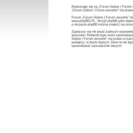
Rejestrując się na „Forum ślubne | Forum 
„Forum ślubne | Forum weselne” ma prawo 
Forum „Forum ślubne | Forum weselne” dzi
www.phpBB3.PL
. Skrypt phpBB tylko ułat
o skrypcie phpBB można znaleźć na stron
Zgadzasz się nie pisać żadnych wypowied
autorskie. Robienie tego może spowodowa
ślubne | Forum weselne” ma prawo w każde
podajesz, w bazie danych. Dane te nie bę
spowodować wykradzenie danych.