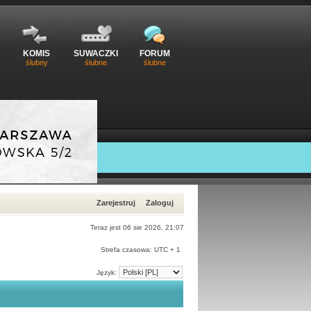
KOMIS
SUWACZKI
FORUM
ślubny
ślubne
ślubne
Zarejestruj
Zaloguj
Teraz jest 06 sie 2026, 21:07
Strefa czasowa: UTC + 1
Język: