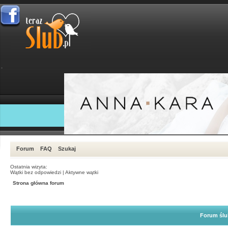
Forum
FAQ
Szukaj
Ostatnia wizyta:
Wątki bez odpowiedzi
|
Aktywne wątki
Strona główna forum
Forum ślu