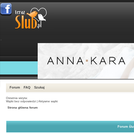
Forum
FAQ
Szukaj
Ostatnia wizyta:
Wątki bez odpowiedzi
|
Aktywne wątki
Strona główna forum
Forum ślu