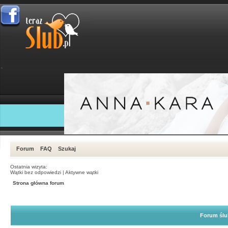
Forum
FAQ
Szukaj
Ostatnia wizyta:
Wątki bez odpowiedzi
|
Aktywne wątki
Strona główna forum
Forum ślu