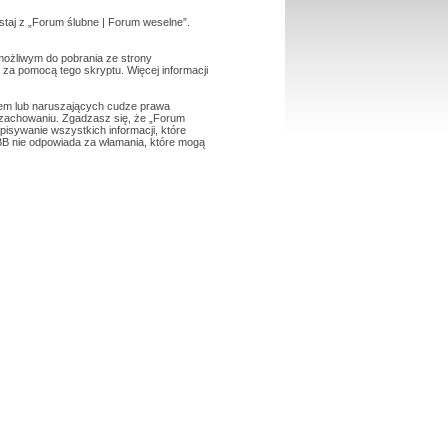
ystaj z „Forum ślubne | Forum weselne”.
 możliwym do pobrania ze strony
e za pomocą tego skryptu. Więcej informacji
wem lub naruszających cudze prawa
zachowaniu. Zgadzasz się, że „Forum
isywanie wszystkich informacji, które
BB nie odpowiada za włamania, które mogą