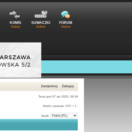
KOMIS
SUWACZKI
FORUM
ślubny
ślubne
ślubne
Zarejestruj
Zaloguj
Teraz jest 07 sie 2026, 09:34
Strefa czasowa: UTC + 1
Język: