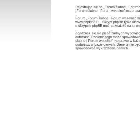
Rejestrując się na „Forum ślubne | Forum 
„Forum ślubne | Forum weselne” ma prawo 
Forum „Forum ślubne | Forum weselne” dzi
www.phpBB3.PL
. Skrypt phpBB tylko ułat
o skrypcie phpBB można znaleźć na stron
Zgadzasz się nie pisać żadnych wypowied
autorskie. Robienie tego może spowodowa
ślubne | Forum weselne” ma prawo w każde
podajesz, w bazie danych. Dane te nie bę
spowodować wykradzenie danych.