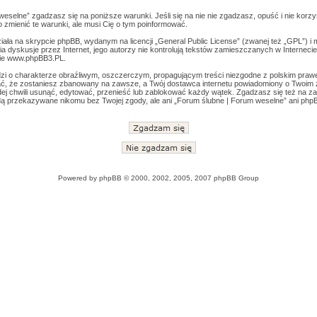
weselne” zgadzasz się na poniższe warunki. Jeśli się na nie nie zgadzasz, opuść i nie korz
zmienić te warunki, ale musi Cię o tym poinformować.
ała na skrypcie phpBB, wydanym na licencji „
General Public License
” (zwanej też „GPL”) i
wia dyskusje przez Internet, jego autorzy nie kontrolują tekstów zamieszczanych w Interneci
ie
www.phpBB3.PL
.
zi o charakterze obraźliwym, oszczerczym, propagującym treści niezgodne z polskim pra
ć, że zostaniesz zbanowany na zawsze, a Twój dostawca internetu powiadomiony o Twoim 
j chwili usunąć, edytować, przenieść lub zablokować każdy wątek. Zgadzasz się też na zap
dą przekazywane nikomu bez Twojej zgody, ale ani „Forum ślubne | Forum weselne” ani php
Powered by
phpBB
© 2000, 2002, 2005, 2007 phpBB Group