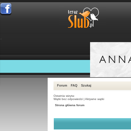
Forum
FAQ
Szukaj
Ostatnia wizyta:
Wątki bez odpowiedzi
|
Aktywne wątki
Strona główna forum