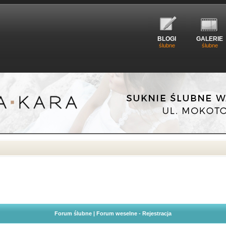
BLOGI
GALERIE
ślubne
ślubne
Forum ślubne | Forum weselne - Rejestracja