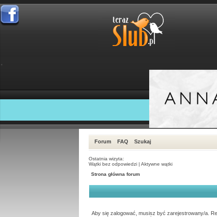
Forum
FAQ
Szukaj
Ostatnia wizyta:
Wątki bez odpowiedzi
|
Aktywne wątki
Strona główna forum
Aby się zalogować, musisz być zarejestrowany/a. Reje