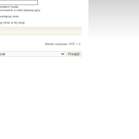
niałem hasła
 ponownie e-mail aktywacyjny
pamiętaj mnie
yj mnie w tej sesji
Strefa czasowa: UTC + 1