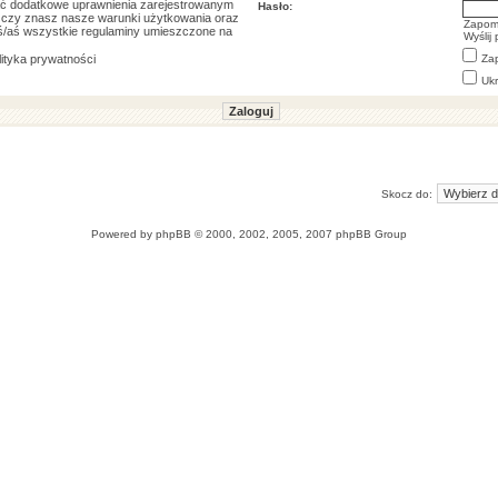
ać dodatkowe uprawnienia zarejestrowanym
Hasło:
ę, czy znasz nasze warunki użytkowania oraz
Zapom
łeś/aś wszystkie regulaminy umieszczone na
Wyślij
lityka prywatności
Za
Ukr
Skocz do:
Powered by
phpBB
© 2000, 2002, 2005, 2007 phpBB Group