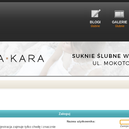
BLOGI
GALERIE
ślubne
ślubne
Zaloguj
Nazwa użytkownika:
Zarejes
stracja zajmuje tylko chwilę i znacznie