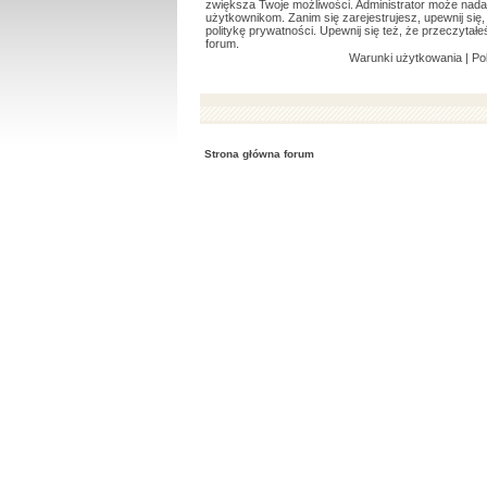
zwiększa Twoje możliwości. Administrator może nad
użytkownikom. Zanim się zarejestrujesz, upewnij si
politykę prywatności. Upewnij się też, że przeczyta
forum.
Warunki użytkowania
|
Po
Strona główna forum