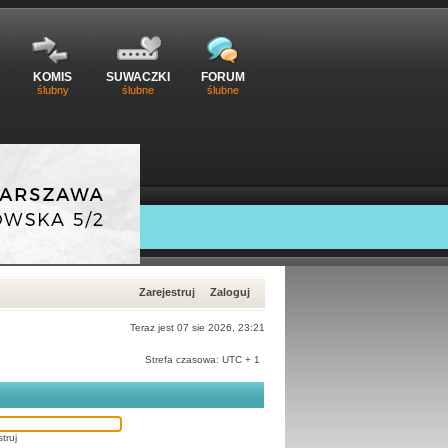
KOMIS
SUWACZKI
FORUM
ślubny
ślubne
ślubne
Zarejestruj
Zaloguj
Teraz jest 07 sie 2026, 23:21
Strefa czasowa: UTC + 1
truj