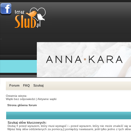
Forum
FAQ
Szukaj
Ostatnia wizyta:
Wątki bez odpowiedzi
|
Aktywne wątki
Strona główna forum
Szukaj słów kluczowych:
Dodaj
+
przed wyrazem, który musi wystąpić i
-
przed wyrazem, który nie może znaleźć się w
Wpisz listę słów oddzielanych za pomocą
|
pomiędzy nawiasami, jeśli tylko jedno z tych słó