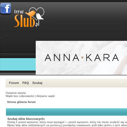
Forum
FAQ
Szukaj
Ostatnia wizyta:
Wątki bez odpowiedzi
|
Aktywne wątki
Strona główna forum
Szukaj słów kluczowych:
Dodaj
+
przed wyrazem, który musi wystąpić i
-
przed wyrazem, który nie może znaleźć się w
Wpisz listę słów oddzielanych za pomocą
|
pomiędzy nawiasami, jeśli tylko jedno z tych słó