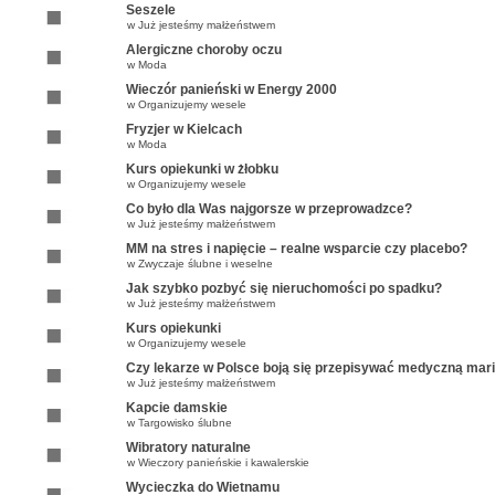
Seszele
w
Już jesteśmy małżeństwem
Alergiczne choroby oczu
w
Moda
Wieczór panieński w Energy 2000
w
Organizujemy wesele
Fryzjer w Kielcach
w
Moda
Kurs opiekunki w żłobku
w
Organizujemy wesele
Co było dla Was najgorsze w przeprowadzce?
w
Już jesteśmy małżeństwem
MM na stres i napięcie – realne wsparcie czy placebo?
w
Zwyczaje ślubne i weselne
Jak szybko pozbyć się nieruchomości po spadku?
w
Już jesteśmy małżeństwem
Kurs opiekunki
w
Organizujemy wesele
Czy lekarze w Polsce boją się przepisywać medyczną mar
w
Już jesteśmy małżeństwem
Kapcie damskie
w
Targowisko ślubne
Wibratory naturalne
w
Wieczory panieńskie i kawalerskie
Wycieczka do Wietnamu