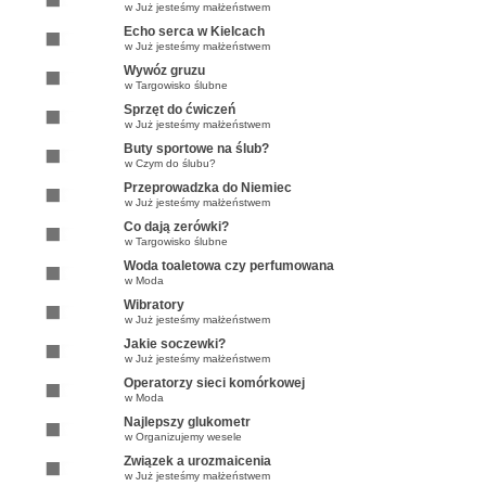
w
Już jesteśmy małżeństwem
Echo serca w Kielcach
w
Już jesteśmy małżeństwem
Wywóz gruzu
w
Targowisko ślubne
Sprzęt do ćwiczeń
w
Już jesteśmy małżeństwem
Buty sportowe na ślub?
w
Czym do ślubu?
Przeprowadzka do Niemiec
w
Już jesteśmy małżeństwem
Co dają zerówki?
w
Targowisko ślubne
Woda toaletowa czy perfumowana
w
Moda
Wibratory
w
Już jesteśmy małżeństwem
Jakie soczewki?
w
Już jesteśmy małżeństwem
Operatorzy sieci komórkowej
w
Moda
Najlepszy glukometr
w
Organizujemy wesele
Związek a urozmaicenia
w
Już jesteśmy małżeństwem