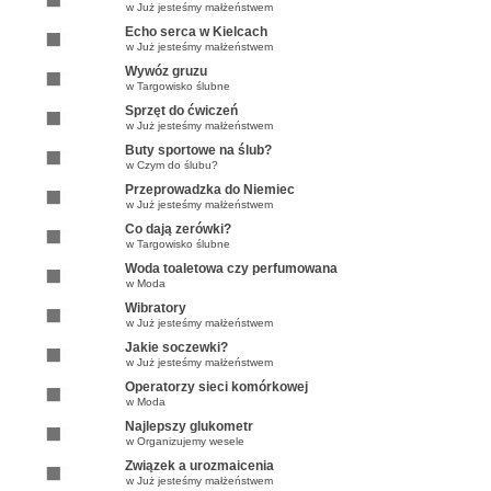
w
Już jesteśmy małżeństwem
Echo serca w Kielcach
w
Już jesteśmy małżeństwem
Wywóz gruzu
w
Targowisko ślubne
Sprzęt do ćwiczeń
w
Już jesteśmy małżeństwem
Buty sportowe na ślub?
w
Czym do ślubu?
Przeprowadzka do Niemiec
w
Już jesteśmy małżeństwem
Co dają zerówki?
w
Targowisko ślubne
Woda toaletowa czy perfumowana
w
Moda
Wibratory
w
Już jesteśmy małżeństwem
Jakie soczewki?
w
Już jesteśmy małżeństwem
Operatorzy sieci komórkowej
w
Moda
Najlepszy glukometr
w
Organizujemy wesele
Związek a urozmaicenia
w
Już jesteśmy małżeństwem