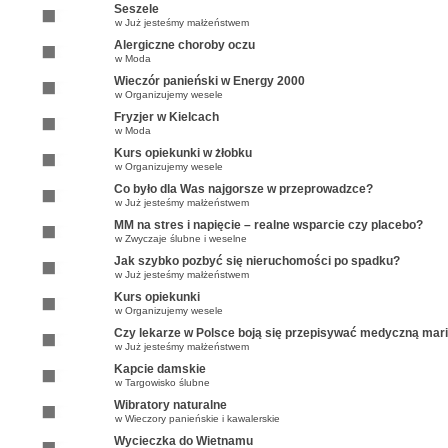
Seszele
w
Już jesteśmy małżeństwem
Alergiczne choroby oczu
w
Moda
Wieczór panieński w Energy 2000
w
Organizujemy wesele
Fryzjer w Kielcach
w
Moda
Kurs opiekunki w żłobku
w
Organizujemy wesele
Co było dla Was najgorsze w przeprowadzce?
w
Już jesteśmy małżeństwem
MM na stres i napięcie – realne wsparcie czy placebo?
w
Zwyczaje ślubne i weselne
Jak szybko pozbyć się nieruchomości po spadku?
w
Już jesteśmy małżeństwem
Kurs opiekunki
w
Organizujemy wesele
Czy lekarze w Polsce boją się przepisywać medyczną mar
w
Już jesteśmy małżeństwem
Kapcie damskie
w
Targowisko ślubne
Wibratory naturalne
w
Wieczory panieńskie i kawalerskie
Wycieczka do Wietnamu