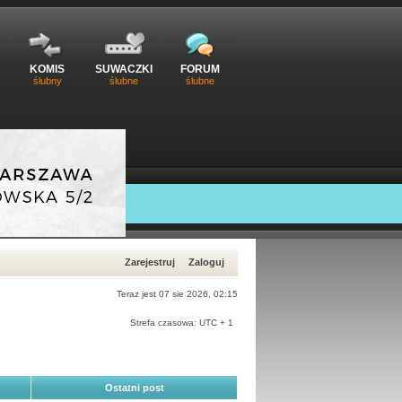
KOMIS
SUWACZKI
FORUM
ślubny
ślubne
ślubne
Zarejestruj
Zaloguj
Teraz jest 07 sie 2026, 02:15
Strefa czasowa: UTC + 1
Ostatni post