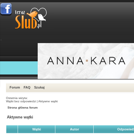
Forum
FAQ
Szukaj
Ostatnia wizyta:
Wątki bez odpowiedzi
|
Aktywne wątki
Strona główna forum
Aktywne wątki
Wątki
Autor
Odpowied