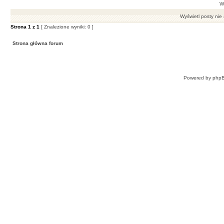
Wy
Wyświetl posty nie 
Strona
1
z
1
[ Znalezione wyniki: 0 ]
Strona główna forum
Powered by
php