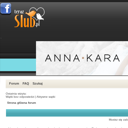
Forum
FAQ
Szukaj
Ostatnia wizyta:
Wątki bez odpowiedzi
|
Aktywne wątki
Strona główna forum
Musisz się zal