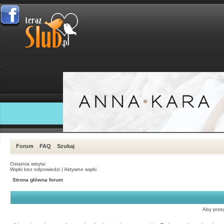
Forum
FAQ
Szukaj
Ostatnia wizyta:
Wątki bez odpowiedzi
|
Aktywne wątki
Strona główna forum
Aby przeg