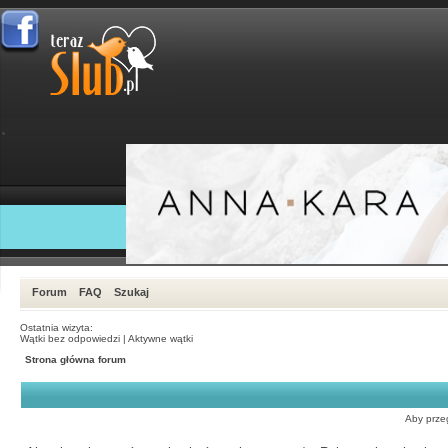
Forum
FAQ
Szukaj
Ostatnia wizyta:
Wątki bez odpowiedzi
|
Aktywne wątki
Strona główna forum
Aby przeg