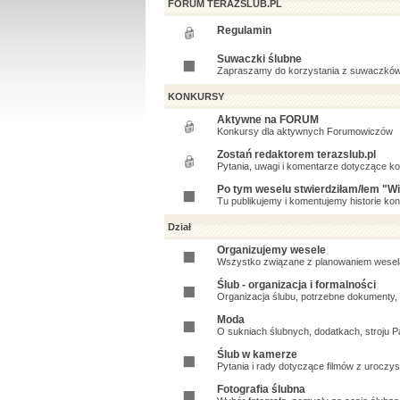
FORUM TERAZSLUB.PL
Regulamin
Suwaczki ślubne
Zapraszamy do korzystania z suwaczków 
KONKURSY
Aktywne na FORUM
Konkursy dla aktywnych Forumowiczów
Zostań redaktorem terazslub.pl
Pytania, uwagi i komentarze dotyczące k
Po tym weselu stwierdziłam/łem "Wię
Tu publikujemy i komentujemy historie kon
Dział
Organizujemy wesele
Wszystko związane z planowaniem wesel
Ślub - organizacja i formalności
Organizacja ślubu, potrzebne dokumenty, 
Moda
O sukniach ślubnych, dodatkach, stroju P
Ślub w kamerze
Pytania i rady dotyczące filmów z uroczy
Fotografia ślubna