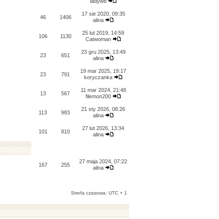
ladywb
17 sie 2020, 09:35
46
1406
alina
25 lut 2019, 14:59
106
1130
Catwoman
23 gru 2025, 13:49
23
651
alina
19 mar 2025, 19:17
23
791
koryczanka
11 mar 2024, 21:48
13
567
filemon200
21 sty 2026, 08:26
113
983
alina
27 lut 2026, 13:34
101
810
alina
27 maja 2024, 07:22
167
255
alina
Strefa czasowa: UTC + 1