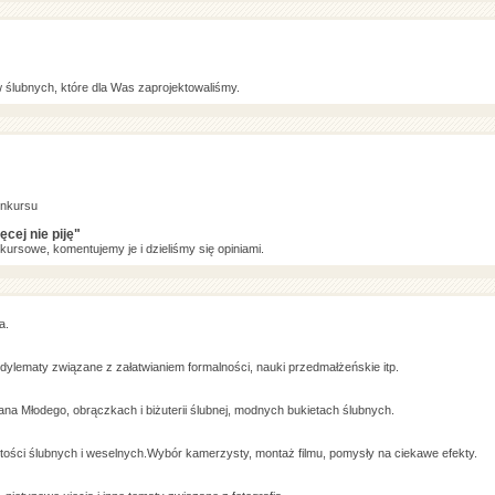
ślubnych, które dla Was zaprojektowaliśmy.
onkursu
cej nie piję"
kursowe, komentujemy je i dzieliśmy się opiniami.
a.
dylematy związane z załatwianiem formalności, nauki przedmałżeńskie itp.
ana Młodego, obrączkach i biżuterii ślubnej, modnych bukietach ślubnych.
stości ślubnych i weselnych.Wybór kamerzysty, montaż filmu, pomysły na ciekawe efekty.