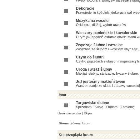
Wybór fotografa, pomysły na sesję ślubną, 
Dekoracje
Przystrojenie kościoła, dekoracja sali wes
Muzyka na weselu
Orkiestra, didżej, wybór utworów.
Wieczory panieńskie i kawalerskie
O tym jak spędzić ostatnie chwile stanu w
Zwyczaje ślubne i weselne
Związane ze ślubem i weselem obyczaje, n
Czym do ślubu?
Czyli o pojazdach ślubnych i organizacji t
Uroda i wizaż ślubny
Makijaż ślubny, stylizacje, fryzury ślubne
Już jesteśmy małżeństwem
Wasze relacje ze ślubu i zabawy weselnej
Inne
Targowisko ślubne
Sprzedam - Kupię - Oddam - Zamienię
Usuń ciasteczka
|
Ekipa
Strona główna forum
Kto przegląda forum