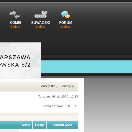
KOMIS
SUWACZKI
FORUM
ślubny
ślubne
ślubne
Zarejestruj
Zaloguj
Teraz jest 08 sie 2026, 12:25
Strefa czasowa: UTC + 1
Wątki
Posty
Ostatni post