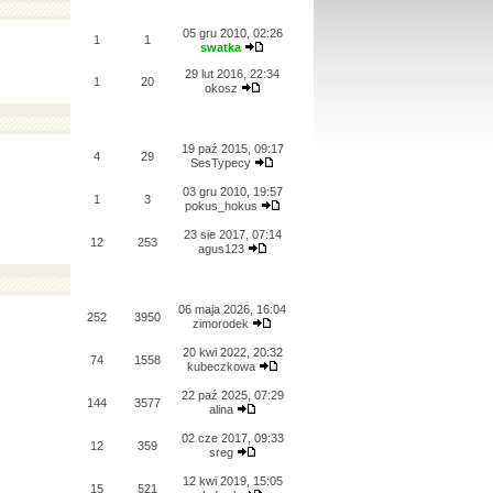
05 gru 2010, 02:26
1
1
swatka
29 lut 2016, 22:34
1
20
okosz
19 paź 2015, 09:17
4
29
SesTypecy
03 gru 2010, 19:57
1
3
pokus_hokus
23 sie 2017, 07:14
12
253
agus123
06 maja 2026, 16:04
252
3950
zimorodek
20 kwi 2022, 20:32
74
1558
kubeczkowa
22 paź 2025, 07:29
144
3577
alina
02 cze 2017, 09:33
12
359
sreg
12 kwi 2019, 15:05
15
521