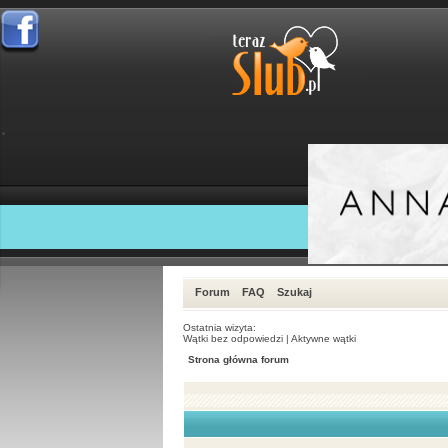
Forum
FAQ
Szukaj
Ostatnia wizyta:
Wątki bez odpowiedzi
|
Aktywne wątki
Strona główna forum