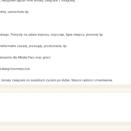
nietypowe ujęcia i inne tematy związane z fotografią.
elnej, samochodu itp.
olnego. Pomysły na udane imprezy, zwyczaje, fajne miejsca, prezenty itp.
ieformalne zasady, przesądy, przekonania, itp
ransportu dla Młodej Pary oraz gości
, zabiegi kosmetyczne
, tematy związane ze wspólnym życiem po ślubie, Wasze radości i zmartwienia.