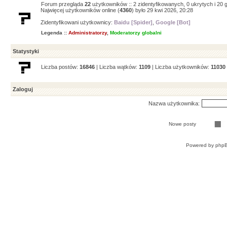
Forum przegląda
22
użytkowników :: 2 zidentyfikowanych, 0 ukrytych i 20 g
Najwięcej użytkowników online (
4360
) było 29 kwi 2026, 20:28
Zidentyfikowani użytkownicy:
Baidu [Spider]
,
Google [Bot]
Legenda ::
Administratorzy
,
Moderatorzy globalni
Statystyki
Liczba postów:
16846
| Liczba wątków:
1109
| Liczba użytkowników:
11030
Zaloguj
Nazwa użytkownika:
Nowe posty
Powered by
php