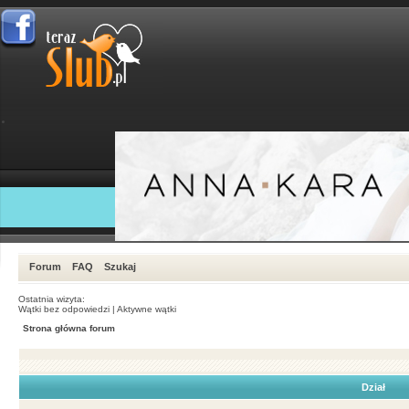
Forum
FAQ
Szukaj
Ostatnia wizyta:
Wątki bez odpowiedzi
|
Aktywne wątki
Strona główna forum
Dział