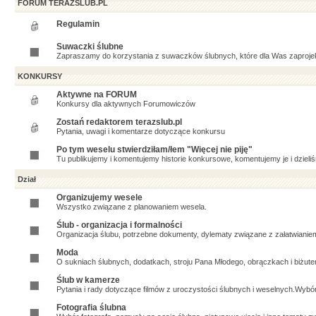
FORUM TERAZSLUB.PL
Regulamin
Suwaczki ślubne
Zapraszamy do korzystania z suwaczków ślubnych, które dla Was zaproje
KONKURSY
Aktywne na FORUM
Konkursy dla aktywnych Forumowiczów
Zostań redaktorem terazslub.pl
Pytania, uwagi i komentarze dotyczące konkursu
Po tym weselu stwierdziłam/łem "Więcej nie piję"
Tu publikujemy i komentujemy historie konkursowe, komentujemy je i dzieliś
Dział
Organizujemy wesele
Wszystko związane z planowaniem wesela.
Ślub - organizacja i formalności
Organizacja ślubu, potrzebne dokumenty, dylematy związane z załatwianiem
Moda
O sukniach ślubnych, dodatkach, stroju Pana Młodego, obrączkach i biżuter
Ślub w kamerze
Pytania i rady dotyczące filmów z uroczystości ślubnych i weselnych.Wybó
Fotografia ślubna