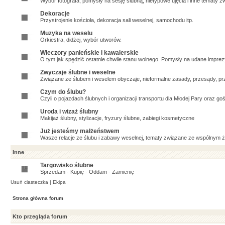
Wybór fotografa, pomysły na sesję ślubną, nietypowe ujęcia i inne tematy zw
Dekoracje
Przystrojenie kościoła, dekoracja sali weselnej, samochodu itp.
Muzyka na weselu
Orkiestra, didżej, wybór utworów.
Wieczory panieńskie i kawalerskie
O tym jak spędzić ostatnie chwile stanu wolnego. Pomysły na udane imprezy,
Zwyczaje ślubne i weselne
Związane ze ślubem i weselem obyczaje, nieformalne zasady, przesądy, prz
Czym do ślubu?
Czyli o pojazdach ślubnych i organizacji transportu dla Młodej Pary oraz goś
Uroda i wizaż ślubny
Makijaż ślubny, stylizacje, fryzury ślubne, zabiegi kosmetyczne
Już jesteśmy małżeństwem
Wasze relacje ze ślubu i zabawy weselnej, tematy związane ze wspólnym ży
Inne
Targowisko ślubne
Sprzedam - Kupię - Oddam - Zamienię
Usuń ciasteczka
|
Ekipa
Strona główna forum
Kto przegląda forum