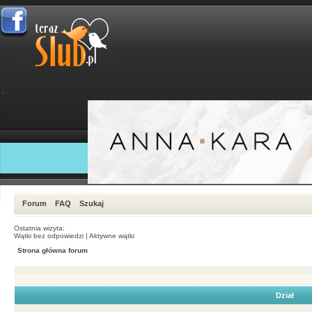
Forum
FAQ
Szukaj
Ostatnia wizyta:
Wątki bez odpowiedzi
|
Aktywne wątki
Strona główna forum
Dział