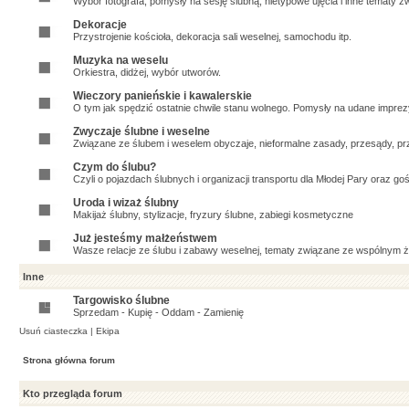
Wybór fotografa, pomysły na sesję ślubną, nietypowe ujęcia i inne tematy zw
Dekoracje
Przystrojenie kościoła, dekoracja sali weselnej, samochodu itp.
Muzyka na weselu
Orkiestra, didżej, wybór utworów.
Wieczory panieńskie i kawalerskie
O tym jak spędzić ostatnie chwile stanu wolnego. Pomysły na udane imprezy,
Zwyczaje ślubne i weselne
Związane ze ślubem i weselem obyczaje, nieformalne zasady, przesądy, prz
Czym do ślubu?
Czyli o pojazdach ślubnych i organizacji transportu dla Młodej Pary oraz goś
Uroda i wizaż ślubny
Makijaż ślubny, stylizacje, fryzury ślubne, zabiegi kosmetyczne
Już jesteśmy małżeństwem
Wasze relacje ze ślubu i zabawy weselnej, tematy związane ze wspólnym ży
Inne
Targowisko ślubne
Sprzedam - Kupię - Oddam - Zamienię
Usuń ciasteczka
|
Ekipa
Strona główna forum
Kto przegląda forum