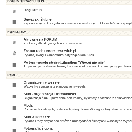
FORUM TERAZSLUB.PL
Regulamin
Suwaczki ślubne
Zapraszamy do korzystania z suwaczków ślubnych, które dla Was zaproje
KONKURSY
Aktywne na FORUM
Konkursy dla aktywnych Forumowiczów
Zostań redaktorem terazslub.pl
Pytania, uwagi i komentarze dotyczące konkursu
Po tym weselu stwierdziłam/łem "Więcej nie piję"
Tu publikujemy i komentujemy historie konkursowe, komentujemy je i dzieliś
Dział
Organizujemy wesele
Wszystko związane z planowaniem wesela.
Ślub - organizacja i formalności
Organizacja ślubu, potrzebne dokumenty, dylematy związane z załatwianiem
Moda
O sukniach ślubnych, dodatkach, stroju Pana Młodego, obrączkach i biżuter
Ślub w kamerze
Pytania i rady dotyczące filmów z uroczystości ślubnych i weselnych.Wybó
Fotografia ślubna