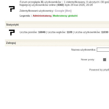
Forum przegląda
31
użytkowników :: 1 zidentyfikowany, 0 ukrytych i 30 goś
Najwięcej użytkowników online (
4360
) było 29 kwi 2026, 20:28
Zidentyfikowani użytkownicy:
Google [Bot]
Legenda ::
Administratorzy
,
Moderatorzy globalni
Statystyki
Liczba postów:
16846
| Liczba wątków:
1109
| Liczba użytkowników:
11030
Zaloguj
Nazwa użytkownika:
Nowe posty
Powered by
php