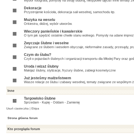
Wybór fotografa, pomysły na sesję ślubną, nietypowe ujęcia i inne tematy zw
Dekoracje
Przystrojenie kościoła, dekoracja sali weselnej, samochodu itp.
Muzyka na weselu
Orkiestra, didżej, wybór utworów.
Wieczory panieńskie i kawalerskie
O tym jak spędzić ostatnie chwile stanu wolnego. Pomysły na udane imprezy,
Zwyczaje ślubne i weselne
Związane ze ślubem i weselem obyczaje, nieformalne zasady, przesądy, prz
Czym do ślubu?
Czyli o pojazdach ślubnych i organizacji transportu dla Młodej Pary oraz goś
Uroda i wizaż ślubny
Makijaż ślubny, stylizacje, fryzury ślubne, zabiegi kosmetyczne
Już jesteśmy małżeństwem
Wasze relacje ze ślubu i zabawy weselnej, tematy związane ze wspólnym ży
Inne
Targowisko ślubne
Sprzedam - Kupię - Oddam - Zamienię
Usuń ciasteczka
|
Ekipa
Strona główna forum
Kto przegląda forum