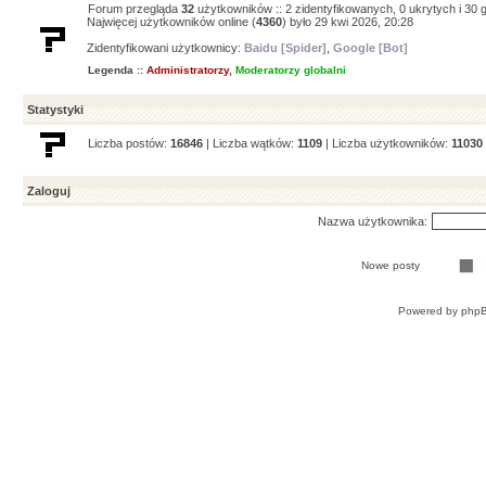
Forum przegląda
32
użytkowników :: 2 zidentyfikowanych, 0 ukrytych i 30 g
Najwięcej użytkowników online (
4360
) było 29 kwi 2026, 20:28
Zidentyfikowani użytkownicy:
Baidu [Spider]
,
Google [Bot]
Legenda ::
Administratorzy
,
Moderatorzy globalni
Statystyki
Liczba postów:
16846
| Liczba wątków:
1109
| Liczba użytkowników:
11030
Zaloguj
Nazwa użytkownika:
Nowe posty
Powered by
php