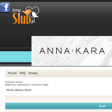
Forum
FAQ
Szukaj
Ostatnia wizyta:
Wątki bez odpowiedzi
|
Aktywne wątki
Strona główna forum
Dział