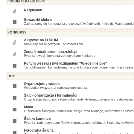
FORUM TERAZSLUB.PL
Regulamin
Suwaczki ślubne
Zapraszamy do korzystania z suwaczków ślubnych, które dla Was zaproje
KONKURSY
Aktywne na FORUM
Konkursy dla aktywnych Forumowiczów
Zostań redaktorem terazslub.pl
Pytania, uwagi i komentarze dotyczące konkursu
Po tym weselu stwierdziłam/łem "Więcej nie piję"
Tu publikujemy i komentujemy historie konkursowe, komentujemy je i dzieliś
Dział
Organizujemy wesele
Wszystko związane z planowaniem wesela.
Ślub - organizacja i formalności
Organizacja ślubu, potrzebne dokumenty, dylematy związane z załatwianiem
Moda
O sukniach ślubnych, dodatkach, stroju Pana Młodego, obrączkach i biżuter
Ślub w kamerze
Pytania i rady dotyczące filmów z uroczystości ślubnych i weselnych.Wybó
Fotografia ślubna