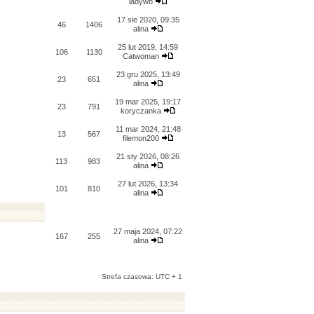
ladywb
17 sie 2020, 09:35
46
1406
alina
25 lut 2019, 14:59
106
1130
Catwoman
23 gru 2025, 13:49
23
651
alina
19 mar 2025, 19:17
23
791
koryczanka
11 mar 2024, 21:48
13
567
filemon200
21 sty 2026, 08:26
113
983
alina
27 lut 2026, 13:34
101
810
alina
27 maja 2024, 07:22
167
255
alina
Strefa czasowa: UTC + 1