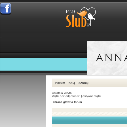
Forum
FAQ
Szukaj
Ostatnia wizyta:
Wątki bez odpowiedzi
|
Aktywne wątki
Strona główna forum