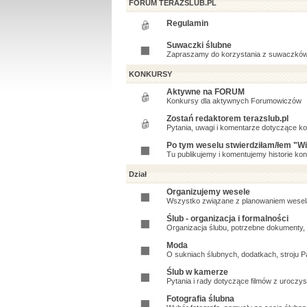
FORUM TERAZSLUB.PL
Regulamin
Suwaczki ślubne
Zapraszamy do korzystania z suwaczków 
KONKURSY
Aktywne na FORUM
Konkursy dla aktywnych Forumowiczów
Zostań redaktorem terazslub.pl
Pytania, uwagi i komentarze dotyczące k
Po tym weselu stwierdziłam/łem "Wię
Tu publikujemy i komentujemy historie kon
Dział
Organizujemy wesele
Wszystko związane z planowaniem wesel
Ślub - organizacja i formalności
Organizacja ślubu, potrzebne dokumenty, 
Moda
O sukniach ślubnych, dodatkach, stroju P
Ślub w kamerze
Pytania i rady dotyczące filmów z uroczy
Fotografia ślubna