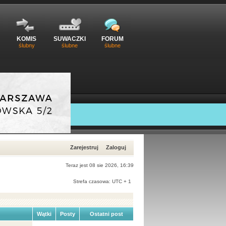
KOMIS
SUWACZKI
FORUM
ślubny
ślubne
ślubne
Zarejestruj
Zaloguj
Teraz jest 08 sie 2026, 16:39
Strefa czasowa: UTC + 1
Wątki
Posty
Ostatni post