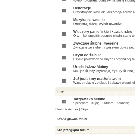
Wybór fotografa, pomysły na sesję ślubną, 
Dekoracje
Przystrojenie kościoła, dekoracja sali wes
Muzyka na weselu
Orkiestra, didżej, wybór utworów.
Wieczory panieńskie i kawalerskie
O tym jak spędzić ostatnie chwile stanu w
Zwyczaje ślubne i weselne
Związane ze ślubem i weselem obyczaje, n
Czym do ślubu?
Czyli o pojazdach ślubnych i organizacji t
Uroda i wizaż ślubny
Makijaż ślubny, stylizacje, fryzury ślubne
Już jesteśmy małżeństwem
Wasze relacje ze ślubu i zabawy weselnej
Inne
Targowisko ślubne
Sprzedam - Kupię - Oddam - Zamienię
Usuń ciasteczka
|
Ekipa
Strona główna forum
Kto przegląda forum