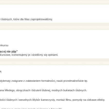
ślubnych, które dla Was zaprojektowaliśmy.
onkursu
cej nie piję"
kursowe, komentujemy je i dzieliśmy się opiniami.
a.
dylematy związane z załatwianiem formalności, nauki przedmałżeńskie itp.
ana Młodego, obrączkach i biżuterii ślubnej, modnych bukietach ślubnych.
stości ślubnych i weselnych.Wybór kamerzysty, montaż filmu, pomysły na ciekawe efekty.