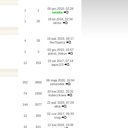
05 gru 2010, 02:26
1
1
swatka
29 lut 2016, 22:34
1
20
okosz
19 paź 2015, 09:17
4
29
SesTypecy
03 gru 2010, 19:57
1
3
pokus_hokus
23 sie 2017, 07:14
12
253
agus123
06 maja 2026, 16:04
252
3950
zimorodek
20 kwi 2022, 20:32
74
1558
kubeczkowa
22 paź 2025, 07:29
144
3577
alina
02 cze 2017, 09:33
12
359
sreg
12 kwi 2019, 15:05
15
521