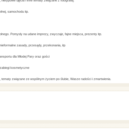
nietypowe ujęcia i inne tematy związane z fotografią.
elnej, samochodu itp.
olnego. Pomysły na udane imprezy, zwyczaje, fajne miejsca, prezenty itp.
ieformalne zasady, przesądy, przekonania, itp
ransportu dla Młodej Pary oraz gości
, zabiegi kosmetyczne
, tematy związane ze wspólnym życiem po ślubie, Wasze radości i zmartwienia.