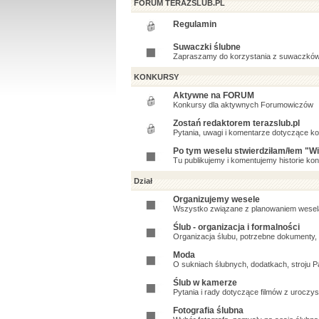
FORUM TERAZSLUB.PL
Regulamin
Suwaczki ślubne
Zapraszamy do korzystania z suwaczków 
KONKURSY
Aktywne na FORUM
Konkursy dla aktywnych Forumowiczów
Zostań redaktorem terazslub.pl
Pytania, uwagi i komentarze dotyczące k
Po tym weselu stwierdziłam/łem "Wię
Tu publikujemy i komentujemy historie kon
Dział
Organizujemy wesele
Wszystko związane z planowaniem wesel
Ślub - organizacja i formalności
Organizacja ślubu, potrzebne dokumenty, 
Moda
O sukniach ślubnych, dodatkach, stroju P
Ślub w kamerze
Pytania i rady dotyczące filmów z uroczy
Fotografia ślubna