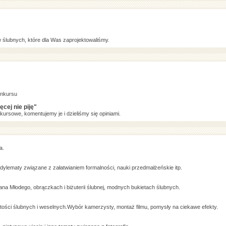
ślubnych, które dla Was zaprojektowaliśmy.
onkursu
cej nie piję"
kursowe, komentujemy je i dzieliśmy się opiniami.
a.
dylematy związane z załatwianiem formalności, nauki przedmałżeńskie itp.
ana Młodego, obrączkach i biżuterii ślubnej, modnych bukietach ślubnych.
stości ślubnych i weselnych.Wybór kamerzysty, montaż filmu, pomysły na ciekawe efekty.