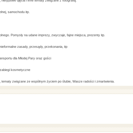
nietypowe ujęcia i inne tematy związane z fotografią.
elnej, samochodu itp.
olnego. Pomysły na udane imprezy, zwyczaje, fajne miejsca, prezenty itp.
ieformalne zasady, przesądy, przekonania, itp
ransportu dla Młodej Pary oraz gości
, zabiegi kosmetyczne
, tematy związane ze wspólnym życiem po ślubie, Wasze radości i zmartwienia.