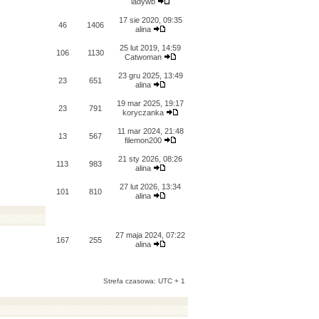
ladywb
17 sie 2020, 09:35
46
1406
alina
25 lut 2019, 14:59
106
1130
Catwoman
23 gru 2025, 13:49
23
651
alina
19 mar 2025, 19:17
23
791
koryczanka
11 mar 2024, 21:48
13
567
filemon200
21 sty 2026, 08:26
113
983
alina
27 lut 2026, 13:34
101
810
alina
27 maja 2024, 07:22
167
255
alina
Strefa czasowa: UTC + 1