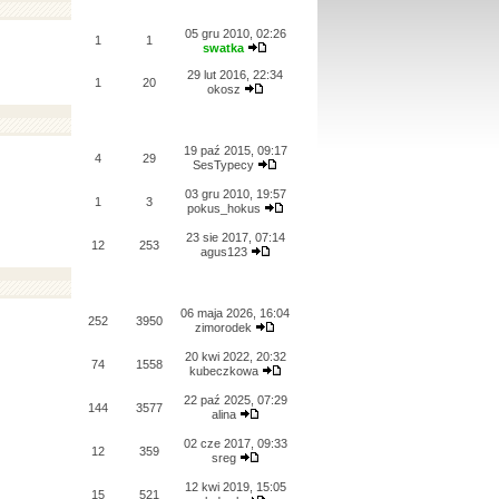
05 gru 2010, 02:26
1
1
swatka
29 lut 2016, 22:34
1
20
okosz
19 paź 2015, 09:17
4
29
SesTypecy
03 gru 2010, 19:57
1
3
pokus_hokus
23 sie 2017, 07:14
12
253
agus123
06 maja 2026, 16:04
252
3950
zimorodek
20 kwi 2022, 20:32
74
1558
kubeczkowa
22 paź 2025, 07:29
144
3577
alina
02 cze 2017, 09:33
12
359
sreg
12 kwi 2019, 15:05
15
521