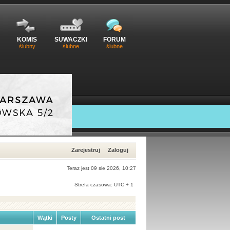
KOMIS
SUWACZKI
FORUM
ślubny
ślubne
ślubne
Zarejestruj
Zaloguj
Teraz jest 09 sie 2026, 10:27
Strefa czasowa: UTC + 1
Wątki
Posty
Ostatni post