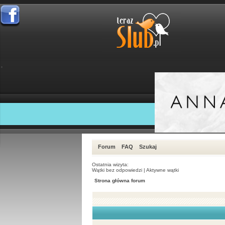
Forum
FAQ
Szukaj
Ostatnia wizyta:
Wątki bez odpowiedzi
|
Aktywne wątki
Strona główna forum