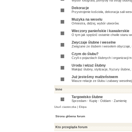
Wybór fotografa, pomysły na sesję ślubną, 
Dekoracje
Przystrojenie kościoła, dekoracja sali wes
Muzyka na weselu
Orkiestra, didżej, wybór utworów.
Wieczory panieńskie i kawalerskie
O tym jak spędzić ostatnie chwile stanu w
Zwyczaje ślubne i weselne
Związane ze ślubem i weselem obyczaje, n
Czym do ślubu?
Czyli o pojazdach ślubnych i organizacji t
Uroda i wizaż ślubny
Makijaż ślubny, stylizacje, fryzury ślubne
Już jesteśmy małżeństwem
Wasze relacje ze ślubu i zabawy weselnej
Inne
Targowisko ślubne
Sprzedam - Kupię - Oddam - Zamienię
Usuń ciasteczka
|
Ekipa
Strona główna forum
Kto przegląda forum