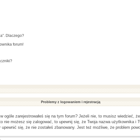
ia”. Dlaczego?
kownika forum!
czniki?
Problemy z logowaniem i rejestracją
ogóle zarejestrowałeś się na tym forum? Jeżeli nie, to musisz wiedzieć, że 
 to nie możesz się zalogować, to upewnij się, że Twoja nazwa użytkownika i T
y upewnić się, że nie zostałeś zbanowany. Jest też możliwe, że problem powo