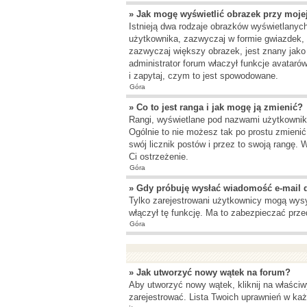
» Jak mogę wyświetlić obrazek przy moje
Istnieją dwa rodzaje obrazków wyświetlanyc
użytkownika, zazwyczaj w formie gwiazdek, b
zazwyczaj większy obrazek, jest znany jako
administrator forum właczył funkcje avataró
i zapytaj, czym to jest spowodowane.
Góra
» Co to jest ranga i jak mogę ją zmienić?
Rangi, wyświetlane pod nazwami użytkowników
Ogólnie to nie możesz tak po prostu zmienić
swój licznik postów i przez to swoją rangę. W
Ci ostrzeżenie.
Góra
» Gdy próbuję wysłać wiadomość e-mail 
Tylko zarejestrowani użytkownicy mogą wysył
włączył tę funkcję. Ma to zabezpieczać pr
Góra
» Jak utworzyć nowy wątek na forum?
Aby utworzyć nowy wątek, kliknij na właściw
zarejestrować. Lista Twoich uprawnień w ka