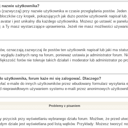
j nazwie użytkownika?
h (zazwyczaj) przy nazwie użytkownika w czasie przeglądania postów. Jeden 
loczków czy kropek, pokazujących jak dużo postów użytkownik napisał lub ja
 avatar i jest unikalny dla każdego użytkownika. Możesz go ustawić w panel
w, a Ty masz wystarczające uprawnienia. Jeżeli nie masz możliwości używania
, oznaczają zazwyczaj ile postów ten użytkownik napisał lub jaki ma status
 wyglądu żadnych rang na forum, ponieważ ustawia je administrator forum. Ni
iększość forów nie toleruje takich działań i moderator lub administrator po p
do użytkownika, forum każe mi się zalogować. Dlaczego?
ać e-maile do innych użytkowników przez wbudowany formularz wysyłania e-mai
zed nieprawidłowym używaniem systemu e-maili przez anonimowych użytkowni
Problemy z pisaniem
y przycisk przy wyświetlaniu wybranego działu forum. Możliwe, że przed utw
żdym dziale jest wyświetlana pod listą wątków. Przykłady: Możesz tworzyć 