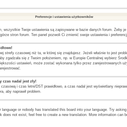
Preferencje i ustawienia użytkowników
m, wszystkie Twoje ustawienia są zapisywane w bazie danych forum. Żeby je 
górze stron forum. Ten panel pozwoli Ci zmienić swoje ustawienia i preferencj
idłowe!
j strefy czasowej niż ta, w której się znajdujesz. Jeżeli właśnie to jest pr
aby zgadzała się z Twoim położeniem, np. w Europie Centralnej wybierz Śr
większości ustawień, może zostać wykonana tylko przez zarejestrowanych użyt
arejestrować.
 czas nadal jest zły!
ę czasową i czas letni/DST prawidłowo, a czas nadal jest wyświetlany niepraw
ra, aby naprawił problem.
ur language or nobody has translated this board into your language. Try asking t
 does not exist, feel free to create a new translation. More information can b