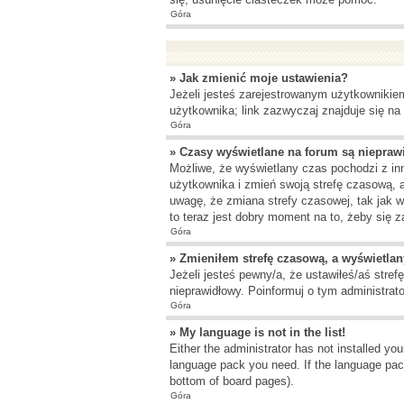
Góra
» Jak zmienić moje ustawienia?
Jeżeli jesteś zarejestrowanym użytkownikie
użytkownika; link zazwyczaj znajduje się na 
Góra
» Czasy wyświetlane na forum są niepraw
Możliwe, że wyświetlany czas pochodzi z inne
użytkownika i zmień swoją strefę czasową, 
uwagę, że zmiana strefy czasowej, tak jak 
to teraz jest dobry moment na to, żeby się z
Góra
» Zmieniłem strefę czasową, a wyświetlany
Jeżeli jesteś pewny/a, że ustawiłeś/aś stref
nieprawidłowy. Poinformuj o tym administrato
Góra
» My language is not in the list!
Either the administrator has not installed yo
language pack you need. If the language pack
bottom of board pages).
Góra