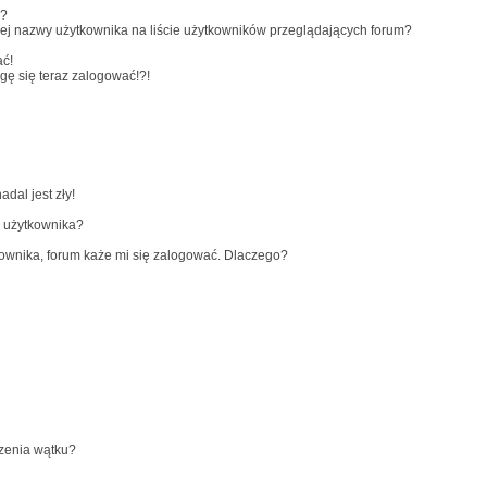
y?
ej nazwy użytkownika na liście użytkowników przeglądających forum?
ać!
ogę się teraz zalogować!?!
dal jest zły!
e użytkownika?
ownika, forum każe mi się zalogować. Dlaczego?
rzenia wątku?