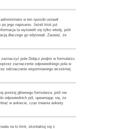
 administrator w ten sposób ustawił
po jego napisaniu. Jeżeli ktoś już
formacja ta wyświetli się tylko wtedy, jeśli
rmacją dlaczego go edytowali. Zauważ, że
z zaznaczyć pole
Dołącz podpis
w formularzu
poprzez zaznaczenie odpowiedniego pola w
przez odznaczanie wspomnianego wcześniej
ę poniżej głównego formularza; jeśli nie
do odpowiednich pól, upewniając się, że
ybrać w ankiecie, czas trwania ankiety
wala na to limit, skontaktuj się z