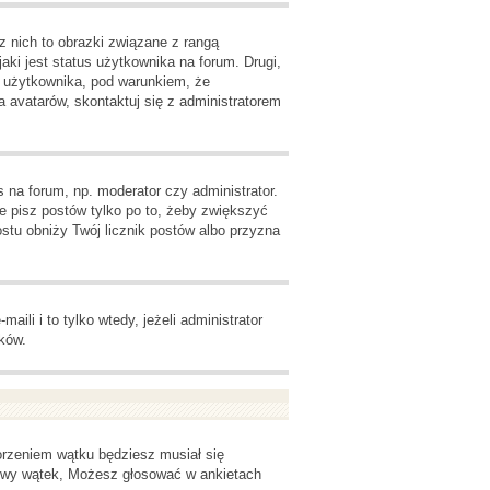
z nich to obrazki związane z rangą
ki jest status użytkownika na forum. Drugi,
u użytkownika, pod warunkiem, że
 avatarów, skontaktuj się z administratorem
 na forum, np. moderator czy administrator.
e pisz postów tylko po to, żeby zwiększyć
rostu obniży Twój licznik postów albo przyzna
li i to tylko wtedy, jeżeli administrator
ków.
orzeniem wątku będziesz musiał się
nowy wątek, Możesz głosować w ankietach