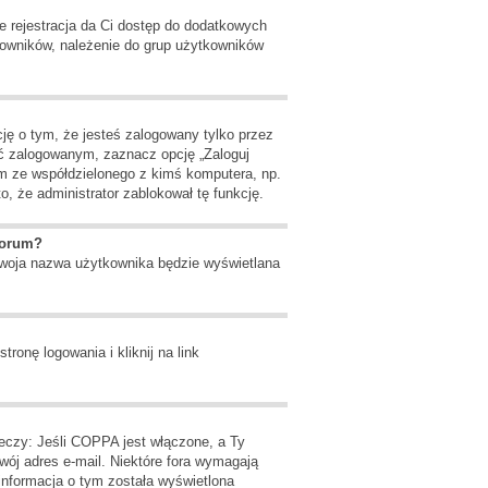
że rejestracja da Ci dostęp do dodatkowych
tkowników, należenie do grup użytkowników
ję o tym, że jesteś zalogowany tylko przez
ać zalogowanym, zaznacz opcję „Zaloguj
um ze współdzielonego z kimś komputera, np.
to, że administrator zablokował tę funkcję.
forum?
 Twoja nazwa użytkownika będzie wyświetlana
onę logowania i kliknij na link
zeczy: Jeśli COPPA jest włączone, a Ty
Twój adres e-mail. Niektóre fora wymagają
informacja o tym została wyświetlona