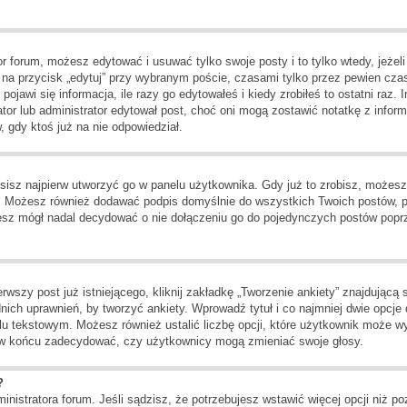
or forum, możesz edytować i usuwać tylko swoje posty i to tylko wtedy, jeżeli
na przycisk „edytuj” przy wybranym poście, czasami tylko przez pewien czas 
jawi się informacja, ile razy go edytowałeś i kiedy zrobiłeś to ostatni raz. In
rator lub administrator edytował post, choć oni mogą zostawić notatkę z info
 gdy ktoś już na nie odpowiedział.
isz najpierw utworzyć go w panelu użytkownika. Gdy już to zrobisz, możes
go. Możesz również dodawać podpis domyślnie do wszystkich Twoich postów, 
ziesz mógł nadal decydować o nie dołączeniu go do pojedynczych postów po
wszy post już istniejącego, kliknij zakładkę „Tworzenie ankiety” znajdującą si
nich uprawnień, by tworzyć ankiety. Wprowadź tytuł i co najmniej dwie opcje 
polu tekstowym. Możesz również ustalić liczbę opcji, które użytkownik może w
i w końcu zadecydować, czy użytkownicy mogą zmieniać swoje głosy.
?
ministratora forum. Jeśli sądzisz, że potrzebujesz wstawić więcej opcji niż poz