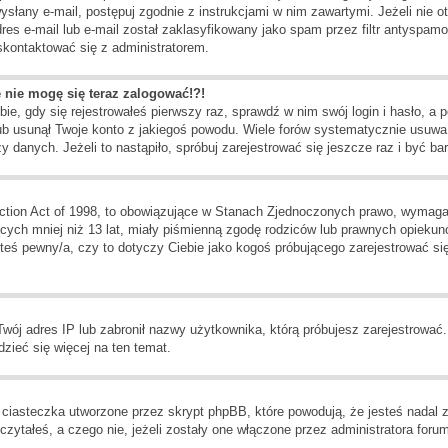
 wysłany e-mail, postępuj zgodnie z instrukcjami w nim zawartymi. Jeżeli nie 
es e-mail lub e-mail został zaklasyfikowany jako spam przez filtr antyspamo
 skontaktować się z administratorem.
e nie mogę się teraz zalogować!?!
ie, gdy się rejestrowałeś pierwszy raz, sprawdź w nim swój login i hasło, a 
ub usunął Twoje konto z jakiegoś powodu. Wiele forów systematycznie usuwa u
 danych. Jeżeli to nastąpiło, spróbuj zarejestrować się jeszcze raz i być 
ction Act of 1998, to obowiązujące w Stanach Zjednoczonych prawo, wymaga
jących mniej niż 13 lat, miały piśmienną zgodę rodziców lub prawnych opiekun
esteś pewny/a, czy to dotyczy Ciebie jako kogoś próbującego zarejestrować s
 Twój adres IP lub zabronił nazwy użytkownika, którą próbujesz zarejestrować
dzieć się więcej na ten temat.
ciasteczka utworzone przez skrypt phpBB, które powodują, że jesteś nadal 
zeczytałeś, a czego nie, jeżeli zostały one włączone przez administratora fo