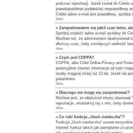
podczas rejestracji. Jeżeli został do Ciebie
prawdopodobnie podałeś/aś nieprawidłowy adr
Ciebie adres e-mail jest prawidłowy, spróbuj
Góra
» Zarejestrowałem się jakiś czas temu, al
Spróbuj znaleźć adres e-mail wysłany do Cieb
Możliwe też, że administrator deaktywował l
dłuższy czas, żeby zmniejszyć wielkość bazy
Góra
» Czym jest COPPA?
COPPA, albo Child Online Privacy and Prote
potencjalnie zbierać informacje od ludzi ma
osoby mającej mniej niż 13 lat. Jeżeli nie j
prawnikiem.
Góra
» Dlaczego nie mogę się zarejestrować?
Możliwe jest, że właściciel strony zbanował
rejestracje, skontaktuj się z nim, żeby dowie
Góra
» Co robi funkcja „Usuń ciasteczka”?
Funkcja „Usuń ciasteczka” usuwa wszystkie 
również funkcji takich jak pamiętanie co pr
się, usunięcie ciasteczek może pomóc.