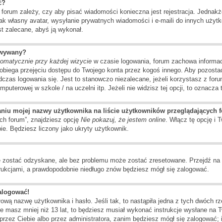
ć?
a forum zależy, czy aby pisać wiadomości konieczna jest rejestracja. Jednak
jak własny avatar, wysyłanie prywatnych wiadomości i e-maili do innych uży
est zalecane, abyś ją wykonał.
owywany?
tomatycznie przy każdej wizycie
w czasie logowania, forum zachowa informac
pobiega przejęciu dostępu do Twojego konta przez kogoś innego. Aby pozost
czas logowania się. Jest to stanowczo niezalecane, jeżeli korzystasz z for
omputerowej w szkole / na uczelni itp. Jeżeli nie widzisz tej opcji, to oznacza 
aniu mojej nazwy użytkownika na liście użytkowników przeglądających 
ch forum”, znajdziesz opcję
Nie pokazuj, że jestem online
. Włącz tę opcję i
bie. Będziesz liczony jako ukryty użytkownik.
 zostać odzyskane, ale bez problemu może zostać zresetowane. Przejdź na str
trukcjami, a prawdopodobnie niedługo znów będziesz mógł się zalogować.
zalogować!
ową nazwę użytkownika i hasło. Jeśli tak, to nastąpiła jedna z tych dwóch r
że masz mniej niż 13 lat, to będziesz musiał wykonać instrukcje wysłane na 
przez Ciebie albo przez administratora, zanim będziesz mógł się zalogować; 