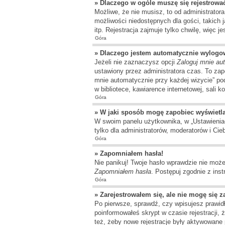
» Dlaczego w ogóle muszę się rejestrowa
Możliwe, że nie musisz, to od administrator
możliwości niedostępnych dla gości, takich 
itp. Rejestracja zajmuje tylko chwilę, więc j
Góra
» Dlaczego jestem automatycznie wylog
Jeżeli nie zaznaczysz opcji
Zaloguj mnie au
ustawiony przez administratora czas. To za
mnie automatycznie przy każdej wizycie” pod
w bibliotece, kawiarence internetowej, sali k
Góra
» W jaki sposób mogę zapobiec wyświetl
W swoim panelu użytkownika, w „Ustawienia
tylko dla administratorów, moderatorów i Cie
Góra
» Zapomniałem hasła!
Nie panikuj! Twoje hasło wprawdzie nie może
Zapomniałem hasła
. Postępuj zgodnie z ins
Góra
» Zarejestrowałem się, ale nie mogę się 
Po pierwsze, sprawdź, czy wpisujesz prawidł
poinformowałeś skrypt w czasie rejestracji, 
też, żeby nowe rejestracje były aktywowane 