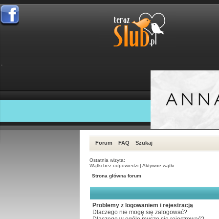
Forum
FAQ
Szukaj
Ostatnia wizyta:
Wątki bez odpowiedzi
|
Aktywne wątki
Strona główna forum
Problemy z logowaniem i rejestracją
Dlaczego nie mogę się zalogować?