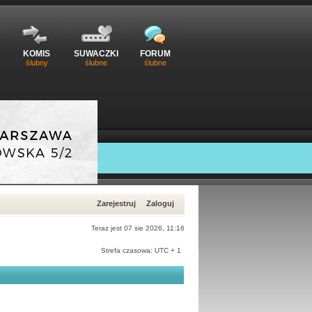
KOMIS
SUWACZKI
FORUM
ślubny
ślubne
ślubne
Zarejestruj
Zaloguj
Teraz jest 07 sie 2026, 11:16
Strefa czasowa: UTC + 1