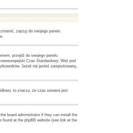
zmienić, zajrzyj do swojego panelu
e.
oblemem, przejdź do swojego panelu
odkowoeuropejski Czas Standardowy. Weź pod
kowników. Jeżeli nie jesteś zarejestrowany,
idłowo, to znaczy, że czas serwera jest
he board administrator if they can install the
e found at the phpBB website (see link at the