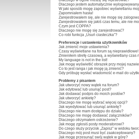
Dlaczego w ogóle muszę się rejestrować?
Dlaczego jestem automatycznie wylogowywan
W jaki sposób mogę zapobiec wyświetlaniu moj
Zapomniałem hasła!
Zarejestrowałem się, ale nie mogę się zalogow
Zarejestrowałem się jakiś czas temu, ale nie m
Czym jest COPPA?
Dlaczego nie mogę się zarejestrować?
Co robi funkcja „Usuń ciasteczka”?
Preferencje i ustawienia użytkowników
Jak zmienić moje ustawienia?
Czasy wyświetlane na forum są nieprawidłowe!
Zmieniłem strefę czasową, a wyświetlany czas na
My language is not in the list!
Jak mogę wyświetlić obrazek przy mojej nazwi
Co to jest ranga i jak mogę ją zmienić?
Gdy próbuję wysłać wiadomość e-mail do użytk
Problemy z pisaniem
Jak utworzyć nowy wątek na forum?
Jak edytować lub usunąć post?
Jak dodawać podpis do moich postów?
Jak utworzyć ankietę?
Dlaczego nie mogę wybrać więcej opcji?
Jak wyedytować lub usunąć ankietę?
Dlaczego nie mam dostępu do działu?
Dlaczego nie mogę dodawać załączników?
Dlaczego otrzymałem ostrzeżenie?
Jak mogę zgłosiś posty moderatorowi?
Do czego służy przycisk „Zapisz” w widoku two
Dlaczego mój post musi być zaakceptowany?
Jak mogę przesunąć swój wątek w górę?