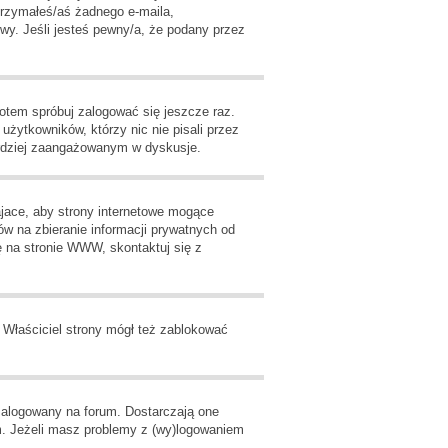
otrzymałeś/aś żadnego e-maila,
wy. Jeśli jesteś pewny/a, że podany przez
potem spróbuj zalogować się jeszcze raz.
żytkowników, którzy nic nie pisali przez
bardziej zaangażowanym w dyskusje.
jace, aby strony internetowe mogące
ów na zbieranie informacji prywatnych od
ię na stronie WWW, skontaktuj się z
. Właściciel strony mógł też zablokować
zalogowany na forum. Dostarczają one
rum. Jeżeli masz problemy z (wy)logowaniem