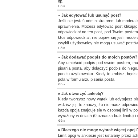
itp.
Góra
» Jak edytować lub usunąć post?
Jeśli nie jesteś administratorem lub moderat
uprawnienia. Możesz edytować post klikając 
odpowiedział na ten post, pod Twoim postem po
ktoś odpowiedział; nie pojawi się jeśli mode
zwykli użytkownicy nie mogą usuwać postów,
Góra
» Jak dodawać podpis do moich postów?
Aby umieścić podpis pod swoim postem, mus
pisania posta, aby dołączyć podpis do nie
panelu użytkownika. Kiedy to zrobisz, będ
pola w formularzu pisania posta.
Góra
» Jak utworzyć ankietę?
Kiedy tworzysz nowy wątek lub edytujesz pier
widzisz jej, to znaczy, że nie masz odpowied
każda opcja znajduje się w osobnej linii w 
wyrażony w dniach (0 oznacza brak limitu) 
Góra
» Dlaczego nie mogę wybrać więcej opcji
Limit opcji w ankiecie jest ustalany przez ad