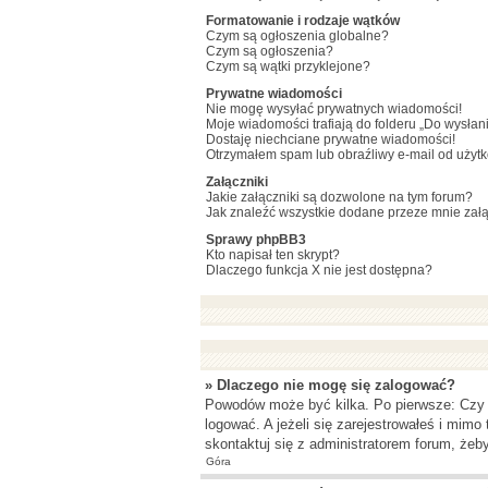
Formatowanie i rodzaje wątków
Czym są ogłoszenia globalne?
Czym są ogłoszenia?
Czym są wątki przyklejone?
Prywatne wiadomości
Nie mogę wysyłać prywatnych wiadomości!
Moje wiadomości trafiają do folderu „Do wysłan
Dostaję niechciane prywatne wiadomości!
Otrzymałem spam lub obraźliwy e-mail od użyt
Załączniki
Jakie załączniki są dozwolone na tym forum?
Jak znaleźć wszystkie dodane przeze mnie załą
Sprawy phpBB3
Kto napisał ten skrypt?
Dlaczego funkcja X nie jest dostępna?
» Dlaczego nie mogę się zalogować?
Powodów może być kilka. Po pierwsze: Czy w 
logować. A jeżeli się zarejestrowałeś i mimo
skontaktuj się z administratorem forum, żeb
Góra