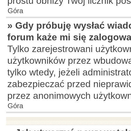
prostu obniży Twój licznik po
Góra
» Gdy próbuję wysłać wiad
forum każe mi się zalogow
Tylko zarejestrowani użytkow
użytkowników przez wbudowany
tylko wtedy, jeżeli administrat
zabezpieczać przed niepraw
przez anonimowych użytkown
Góra