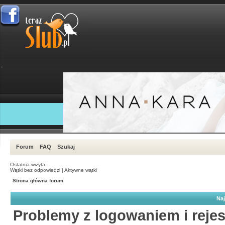
Forum
FAQ
Szukaj
Ostatnia wizyta:
Wątki bez odpowiedzi
|
Aktywne wątki
Strona główna forum
Naj
Problemy z logowaniem i rejes