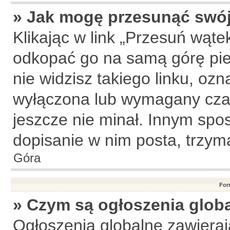
» Jak mogę przesunąć swój
Klikając w link „Przesuń wąt
odkopać go na samą górę pier
nie widzisz takiego linku, ozn
wyłączona lub wymagany czas
jeszcze nie minał. Innym sp
dopisanie w nim posta, trzyma
Góra
For
» Czym są ogłoszenia glob
Ogłoszenia globalne zawierają