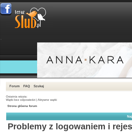
Forum
FAQ
Szukaj
Ostatnia wizyta:
Wątki bez odpowiedzi
|
Aktywne wątki
Strona główna forum
Naj
Problemy z logowaniem i rejes