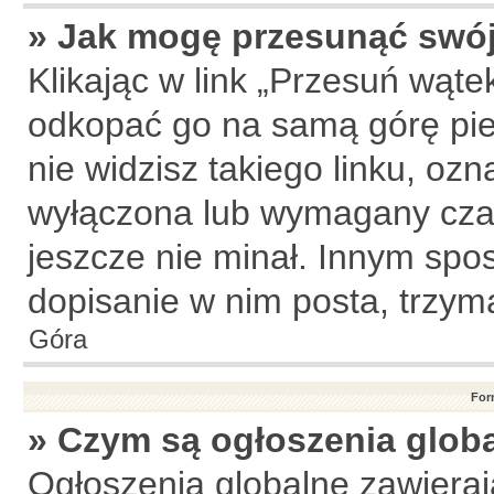
» Jak mogę przesunąć swój
Klikając w link „Przesuń wąt
odkopać go na samą górę pier
nie widzisz takiego linku, ozn
wyłączona lub wymagany czas
jeszcze nie minał. Innym sp
dopisanie w nim posta, trzyma
Góra
For
» Czym są ogłoszenia glob
Ogłoszenia globalne zawierają