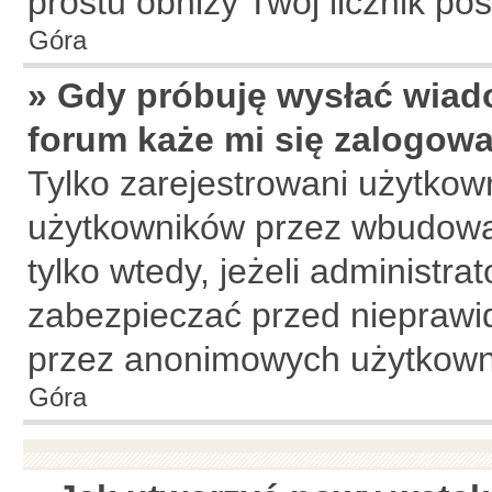
prostu obniży Twój licznik po
Góra
» Gdy próbuję wysłać wiad
forum każe mi się zalogow
Tylko zarejestrowani użytkow
użytkowników przez wbudowany
tylko wtedy, jeżeli administrat
zabezpieczać przed niepraw
przez anonimowych użytkown
Góra