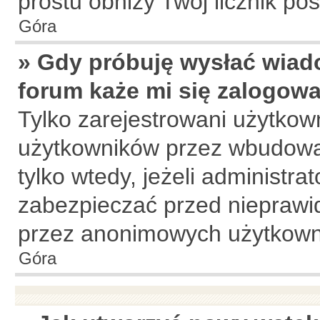
prostu obniży Twój licznik po
Góra
» Gdy próbuję wysłać wiad
forum każe mi się zalogow
Tylko zarejestrowani użytkow
użytkowników przez wbudowany
tylko wtedy, jeżeli administrat
zabezpieczać przed niepraw
przez anonimowych użytkown
Góra