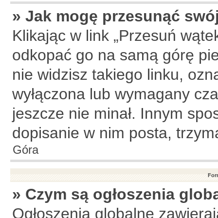
» Jak mogę przesunąć swój
Klikając w link „Przesuń wąt
odkopać go na samą górę pier
nie widzisz takiego linku, ozn
wyłączona lub wymagany czas
jeszcze nie minał. Innym sp
dopisanie w nim posta, trzyma
Góra
For
» Czym są ogłoszenia glob
Ogłoszenia globalne zawierają