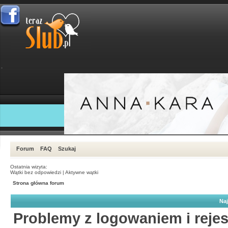
Forum
FAQ
Szukaj
Ostatnia wizyta:
Wątki bez odpowiedzi
|
Aktywne wątki
Strona główna forum
Naj
Problemy z logowaniem i rejes