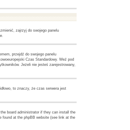
zmienić, zajrzyj do swojego panelu
e.
oblemem, przejdź do swojego panelu
odkowoeuropejski Czas Standardowy. Weź pod
kowników. Jeżeli nie jesteś zarejestrowany,
idłowo, to znaczy, że czas serwera jest
he board administrator if they can install the
e found at the phpBB website (see link at the