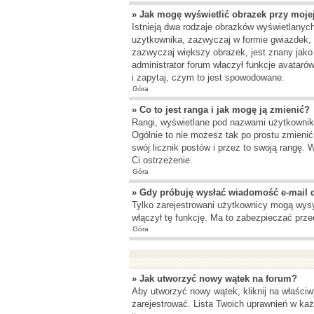
» Jak mogę wyświetlić obrazek przy moje
Istnieją dwa rodzaje obrazków wyświetlanyc
użytkownika, zazwyczaj w formie gwiazdek, b
zazwyczaj większy obrazek, jest znany jako
administrator forum właczył funkcje avataró
i zapytaj, czym to jest spowodowane.
Góra
» Co to jest ranga i jak mogę ją zmienić?
Rangi, wyświetlane pod nazwami użytkowników
Ogólnie to nie możesz tak po prostu zmienić
swój licznik postów i przez to swoją rangę. W
Ci ostrzeżenie.
Góra
» Gdy próbuję wysłać wiadomość e-mail 
Tylko zarejestrowani użytkownicy mogą wysył
włączył tę funkcję. Ma to zabezpieczać pr
Góra
» Jak utworzyć nowy wątek na forum?
Aby utworzyć nowy wątek, kliknij na właściw
zarejestrować. Lista Twoich uprawnień w ka