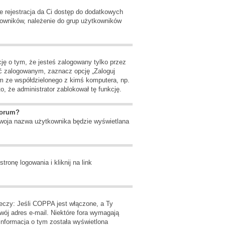
że rejestracja da Ci dostęp do dodatkowych
tkowników, należenie do grup użytkowników
ję o tym, że jesteś zalogowany tylko przez
ać zalogowanym, zaznacz opcję „Zaloguj
um ze współdzielonego z kimś komputera, np.
to, że administrator zablokował tę funkcję.
forum?
 Twoja nazwa użytkownika będzie wyświetlana
onę logowania i kliknij na link
zeczy: Jeśli COPPA jest włączone, a Ty
Twój adres e-mail. Niektóre fora wymagają
informacja o tym została wyświetlona