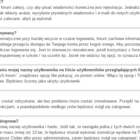
ć?
a forum zależy, czy aby pisać wiadomości konieczna jest rejestracja. Jednak
jak własny avatar, wysyłanie prywatnych wiadomości i e-maili do innych uży
est zalecane, abyś ją wykonał.
owywany?
tomatycznie przy każdej wizycie
w czasie logowania, forum zachowa informac
pobiega przejęciu dostępu do Twojego konta przez kogoś innego. Aby pozost
czas logowania się. Jest to stanowczo niezalecane, jeżeli korzystasz z for
omputerowej w szkole / na uczelni itp. Jeżeli nie widzisz tej opcji, to oznacza 
aniu mojej nazwy użytkownika na liście użytkowników przeglądających 
ch forum”, znajdziesz opcję
Nie pokazuj, że jestem online
. Włącz tę opcję i
bie. Będziesz liczony jako ukryty użytkownik.
 zostać odzyskane, ale bez problemu może zostać zresetowane. Przejdź na str
trukcjami, a prawdopodobnie niedługo znów będziesz mógł się zalogować.
zalogować!
ową nazwę użytkownika i hasło. Jeśli tak, to nastąpiła jedna z tych dwóch r
że masz mniej niż 13 lat, to będziesz musiał wykonać instrukcje wysłane na 
przez Ciebie albo przez administratora, zanim będziesz mógł się zalogować; 