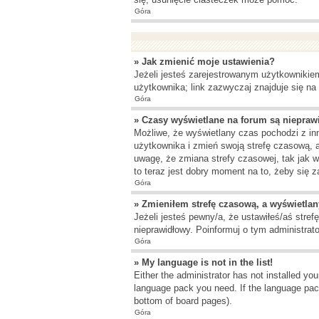
Góra
» Jak zmienić moje ustawienia?
Jeżeli jesteś zarejestrowanym użytkownikie
użytkownika; link zazwyczaj znajduje się na 
Góra
» Czasy wyświetlane na forum są niepraw
Możliwe, że wyświetlany czas pochodzi z inne
użytkownika i zmień swoją strefę czasową, 
uwagę, że zmiana strefy czasowej, tak jak 
to teraz jest dobry moment na to, żeby się z
Góra
» Zmieniłem strefę czasową, a wyświetlany
Jeżeli jesteś pewny/a, że ustawiłeś/aś stref
nieprawidłowy. Poinformuj o tym administrato
Góra
» My language is not in the list!
Either the administrator has not installed yo
language pack you need. If the language pack
bottom of board pages).
Góra