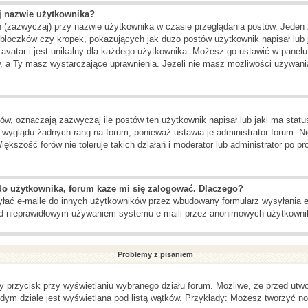
j nazwie użytkownika?
h (zazwyczaj) przy nazwie użytkownika w czasie przeglądania postów. Jeden 
loczków czy kropek, pokazujących jak dużo postów użytkownik napisał lub ja
 avatar i jest unikalny dla każdego użytkownika. Możesz go ustawić w panel
w, a Ty masz wystarczające uprawnienia. Jeżeli nie masz możliwości używania
, oznaczają zazwyczaj ile postów ten użytkownik napisał lub jaki ma status
 wyglądu żadnych rang na forum, ponieważ ustawia je administrator forum. Ni
iększość forów nie toleruje takich działań i moderator lub administrator po p
do użytkownika, forum każe mi się zalogować. Dlaczego?
ać e-maile do innych użytkowników przez wbudowany formularz wysyłania e-mai
zed nieprawidłowym używaniem systemu e-maili przez anonimowych użytkowni
Problemy z pisaniem
y przycisk przy wyświetlaniu wybranego działu forum. Możliwe, że przed utw
żdym dziale jest wyświetlana pod listą wątków. Przykłady: Możesz tworzyć 