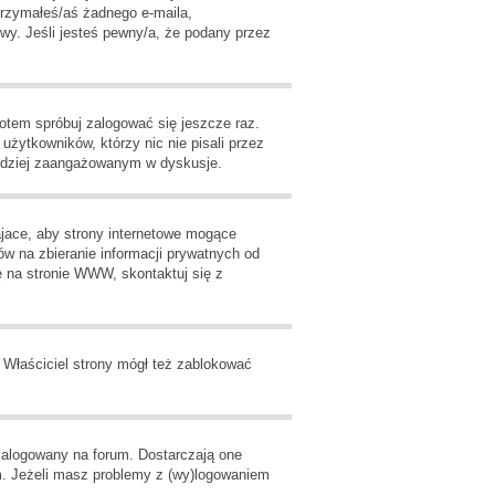
otrzymałeś/aś żadnego e-maila,
wy. Jeśli jesteś pewny/a, że podany przez
potem spróbuj zalogować się jeszcze raz.
żytkowników, którzy nic nie pisali przez
bardziej zaangażowanym w dyskusje.
jace, aby strony internetowe mogące
ów na zbieranie informacji prywatnych od
ię na stronie WWW, skontaktuj się z
. Właściciel strony mógł też zablokować
zalogowany na forum. Dostarczają one
rum. Jeżeli masz problemy z (wy)logowaniem