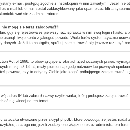
 wysłany e-mail, postępuj zgodnie z instrukcjami w nim zawartymi. Jeżeli nie 
es e-mail lub e-mail został zaklasyfikowany jako spam przez filtr antyspamo
 skontaktować się z administratorem.
e nie mogę się teraz zalogować!?!
ie, gdy się rejestrowałeś pierwszy raz, sprawdź w nim swój login i hasło, a 
ub usunął Twoje konto z jakiegoś powodu. Wiele forów systematycznie usuwa u
 danych. Jeżeli to nastąpiło, spróbuj zarejestrować się jeszcze raz i być 
ction Act of 1998, to obowiązujące w Stanach Zjednoczonych prawo, wymaga
jących mniej niż 13 lat, miały piśmienną zgodę rodziców lub prawnych opiekun
esteś pewny/a, czy to dotyczy Ciebie jako kogoś próbującego zarejestrować s
 Twój adres IP lub zabronił nazwy użytkownika, którą próbujesz zarejestrować
dzieć się więcej na ten temat.
ciasteczka utworzone przez skrypt phpBB, które powodują, że jesteś nadal 
zeczytałeś, a czego nie, jeżeli zostały one włączone przez administratora fo