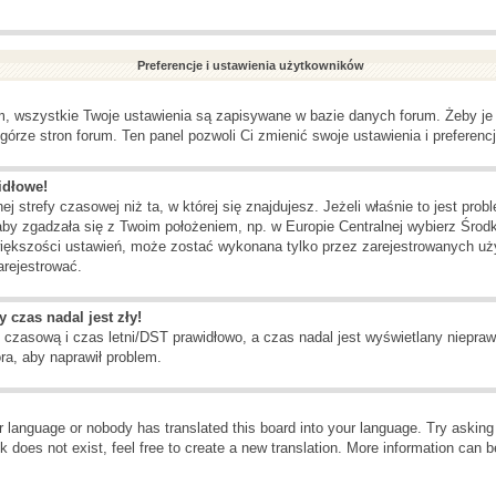
Preferencje i ustawienia użytkowników
m, wszystkie Twoje ustawienia są zapisywane w bazie danych forum. Żeby je 
górze stron forum. Ten panel pozwoli Ci zmienić swoje ustawienia i preferencj
idłowe!
j strefy czasowej niż ta, w której się znajdujesz. Jeżeli właśnie to jest pr
aby zgadzała się z Twoim położeniem, np. w Europie Centralnej wybierz Śr
większości ustawień, może zostać wykonana tylko przez zarejestrowanych użyt
arejestrować.
 czas nadal jest zły!
ę czasową i czas letni/DST prawidłowo, a czas nadal jest wyświetlany niepraw
ra, aby naprawił problem.
ur language or nobody has translated this board into your language. Try asking t
 does not exist, feel free to create a new translation. More information can b