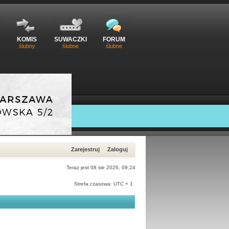
KOMIS
SUWACZKI
FORUM
ślubny
ślubne
ślubne
Zarejestruj
Zaloguj
Teraz jest 08 sie 2026, 09:24
Strefa czasowa: UTC + 1