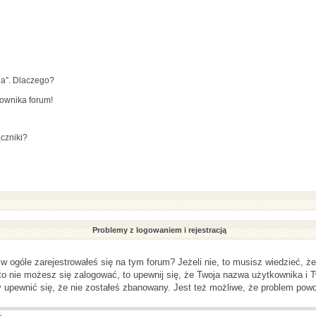
ia”. Dlaczego?
kownika forum!
czniki?
Problemy z logowaniem i rejestracją
ogóle zarejestrowałeś się na tym forum? Jeżeli nie, to musisz wiedzieć, że 
 to nie możesz się zalogować, to upewnij się, że Twoja nazwa użytkownika i T
y upewnić się, że nie zostałeś zbanowany. Jest też możliwe, że problem powo