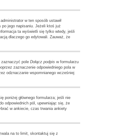
 administrator w ten sposób ustawił
po jego napisaniu. Jeżeli ktoś już
formacja ta wyświetli się tylko wtedy, jeśli
rmacją dlaczego go edytowali. Zauważ, że
z zaznaczyć pole
Dołącz podpis
w formularzu
poprzez zaznaczenie odpowiedniego pola w
przez odznaczanie wspomnianego wcześniej
ę poniżej głównego formularza; jeśli nie
do odpowiednich pól, upewniając się, że
ybrać w ankiecie, czas trwania ankiety
wala na to limit, skontaktuj się z