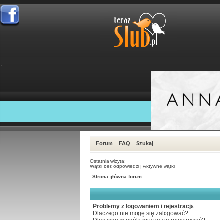
Forum
FAQ
Szukaj
Ostatnia wizyta:
Wątki bez odpowiedzi
|
Aktywne wątki
Strona główna forum
Problemy z logowaniem i rejestracją
Dlaczego nie mogę się zalogować?