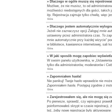
» Dlaczego w ogóle muszę się rejestrowa
Możliwe, że nie musisz, to od administrator
możliwości niedostępnych dla gości, takich 
itp. Rejestracja zajmuje tylko chwilę, więc j
Góra
» Dlaczego jestem automatycznie wylog
Jeżeli nie zaznaczysz opcji
Zaloguj mnie au
ustawiony przez administratora czas. To za
mnie automatycznie przy każdej wizycie” pod
w bibliotece, kawiarence internetowej, sali k
Góra
» W jaki sposób mogę zapobiec wyświetl
W swoim panelu użytkownika, w „Ustawienia
tylko dla administratorów, moderatorów i Cie
Góra
» Zapomniałem hasła!
Nie panikuj! Twoje hasło wprawdzie nie może
Zapomniałem hasła
. Postępuj zgodnie z ins
Góra
» Zarejestrowałem się, ale nie mogę się 
Po pierwsze, sprawdź, czy wpisujesz prawidł
poinformowałeś skrypt w czasie rejestracji, 
też, żeby nowe rejestracje były aktywowane 