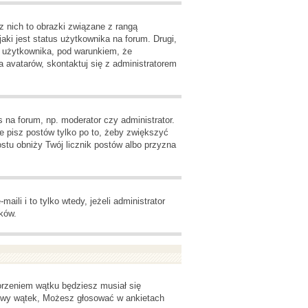
z nich to obrazki związane z rangą
ki jest status użytkownika na forum. Drugi,
u użytkownika, pod warunkiem, że
 avatarów, skontaktuj się z administratorem
 na forum, np. moderator czy administrator.
e pisz postów tylko po to, żeby zwiększyć
rostu obniży Twój licznik postów albo przyzna
li i to tylko wtedy, jeżeli administrator
ków.
orzeniem wątku będziesz musiał się
nowy wątek, Możesz głosować w ankietach