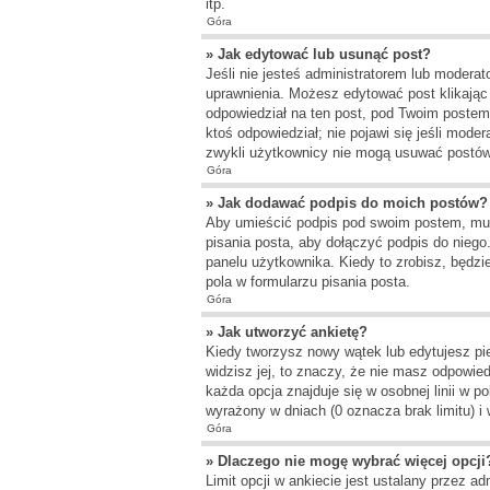
itp.
Góra
» Jak edytować lub usunąć post?
Jeśli nie jesteś administratorem lub moderat
uprawnienia. Możesz edytować post klikając 
odpowiedział na ten post, pod Twoim postem po
ktoś odpowiedział; nie pojawi się jeśli mode
zwykli użytkownicy nie mogą usuwać postów,
Góra
» Jak dodawać podpis do moich postów?
Aby umieścić podpis pod swoim postem, mus
pisania posta, aby dołączyć podpis do nie
panelu użytkownika. Kiedy to zrobisz, będ
pola w formularzu pisania posta.
Góra
» Jak utworzyć ankietę?
Kiedy tworzysz nowy wątek lub edytujesz pier
widzisz jej, to znaczy, że nie masz odpowied
każda opcja znajduje się w osobnej linii w 
wyrażony w dniach (0 oznacza brak limitu) 
Góra
» Dlaczego nie mogę wybrać więcej opcji
Limit opcji w ankiecie jest ustalany przez ad