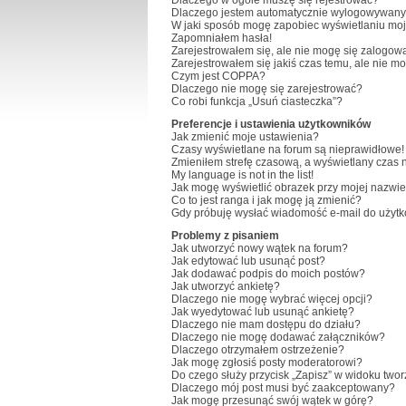
Dlaczego w ogóle muszę się rejestrować?
Dlaczego jestem automatycznie wylogowywan
W jaki sposób mogę zapobiec wyświetlaniu moj
Zapomniałem hasła!
Zarejestrowałem się, ale nie mogę się zalogow
Zarejestrowałem się jakiś czas temu, ale nie m
Czym jest COPPA?
Dlaczego nie mogę się zarejestrować?
Co robi funkcja „Usuń ciasteczka”?
Preferencje i ustawienia użytkowników
Jak zmienić moje ustawienia?
Czasy wyświetlane na forum są nieprawidłowe!
Zmieniłem strefę czasową, a wyświetlany czas na
My language is not in the list!
Jak mogę wyświetlić obrazek przy mojej nazwi
Co to jest ranga i jak mogę ją zmienić?
Gdy próbuję wysłać wiadomość e-mail do użytk
Problemy z pisaniem
Jak utworzyć nowy wątek na forum?
Jak edytować lub usunąć post?
Jak dodawać podpis do moich postów?
Jak utworzyć ankietę?
Dlaczego nie mogę wybrać więcej opcji?
Jak wyedytować lub usunąć ankietę?
Dlaczego nie mam dostępu do działu?
Dlaczego nie mogę dodawać załączników?
Dlaczego otrzymałem ostrzeżenie?
Jak mogę zgłosiś posty moderatorowi?
Do czego służy przycisk „Zapisz” w widoku two
Dlaczego mój post musi być zaakceptowany?
Jak mogę przesunąć swój wątek w górę?