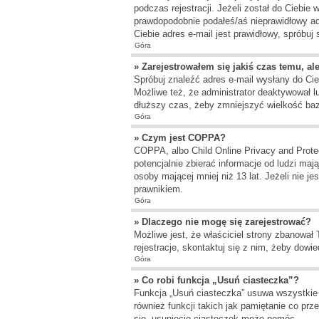
podczas rejestracji. Jeżeli został do Ciebie
prawdopodobnie podałeś/aś nieprawidłowy adr
Ciebie adres e-mail jest prawidłowy, spróbuj
Góra
» Zarejestrowałem się jakiś czas temu, al
Spróbuj znaleźć adres e-mail wysłany do Cieb
Możliwe też, że administrator deaktywował l
dłuższy czas, żeby zmniejszyć wielkość bazy
Góra
» Czym jest COPPA?
COPPA, albo Child Online Privacy and Prote
potencjalnie zbierać informacje od ludzi ma
osoby mającej mniej niż 13 lat. Jeżeli nie j
prawnikiem.
Góra
» Dlaczego nie mogę się zarejestrować?
Możliwe jest, że właściciel strony zbanował
rejestracje, skontaktuj się z nim, żeby dowie
Góra
» Co robi funkcja „Usuń ciasteczka”?
Funkcja „Usuń ciasteczka” usuwa wszystkie 
również funkcji takich jak pamiętanie co pr
się, usunięcie ciasteczek może pomóc.