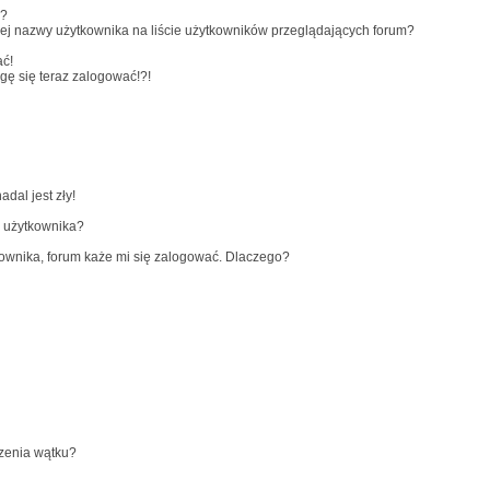
y?
ej nazwy użytkownika na liście użytkowników przeglądających forum?
ać!
ogę się teraz zalogować!?!
dal jest zły!
e użytkownika?
ownika, forum każe mi się zalogować. Dlaczego?
rzenia wątku?