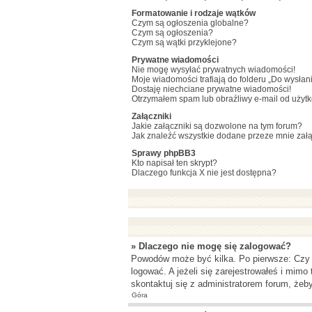
Formatowanie i rodzaje wątków
Czym są ogłoszenia globalne?
Czym są ogłoszenia?
Czym są wątki przyklejone?
Prywatne wiadomości
Nie mogę wysyłać prywatnych wiadomości!
Moje wiadomości trafiają do folderu „Do wysłan
Dostaję niechciane prywatne wiadomości!
Otrzymałem spam lub obraźliwy e-mail od użyt
Załączniki
Jakie załączniki są dozwolone na tym forum?
Jak znaleźć wszystkie dodane przeze mnie załą
Sprawy phpBB3
Kto napisał ten skrypt?
Dlaczego funkcja X nie jest dostępna?
» Dlaczego nie mogę się zalogować?
Powodów może być kilka. Po pierwsze: Czy w 
logować. A jeżeli się zarejestrowałeś i mimo
skontaktuj się z administratorem forum, żeb
Góra