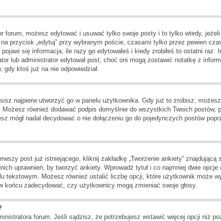
or forum, możesz edytować i usuwać tylko swoje posty i to tylko wtedy, jeżeli
na przycisk „edytuj” przy wybranym poście, czasami tylko przez pewien czas 
jawi się informacja, ile razy go edytowałeś i kiedy zrobiłeś to ostatni raz. In
rator lub administrator edytował post, choć oni mogą zostawić notatkę z info
 gdy ktoś już na nie odpowiedział.
isz najpierw utworzyć go w panelu użytkownika. Gdy już to zrobisz, możes
go. Możesz również dodawać podpis domyślnie do wszystkich Twoich postów, 
ziesz mógł nadal decydować o nie dołączeniu go do pojedynczych postów po
wszy post już istniejącego, kliknij zakładkę „Tworzenie ankiety” znajdującą si
nich uprawnień, by tworzyć ankiety. Wprowadź tytuł i co najmniej dwie opcje 
polu tekstowym. Możesz również ustalić liczbę opcji, które użytkownik może w
i w końcu zadecydować, czy użytkownicy mogą zmieniać swoje głosy.
?
ministratora forum. Jeśli sądzisz, że potrzebujesz wstawić więcej opcji niż poz